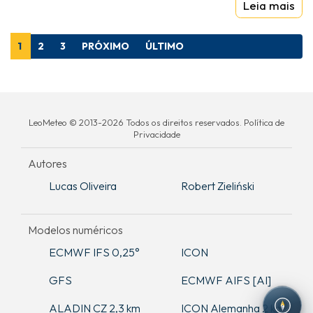
Leia mais
1
2
3
PRÓXIMO
ÚLTIMO
LeoMeteo © 2013-2026 Todos os direitos reservados. Política de
Privacidade
Autores
Lucas Oliveira
Robert Zieliński
Modelos numéricos
ECMWF IFS 0,25°
ICON
GFS
ECMWF AIFS [AI]
ALADIN CZ 2,3 km
ICON Alemanha 2 km