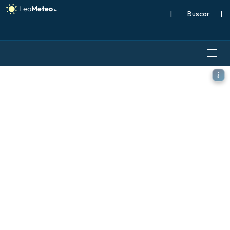
|
Buscar
|
ECMWF AIFS [AI] modelo - A