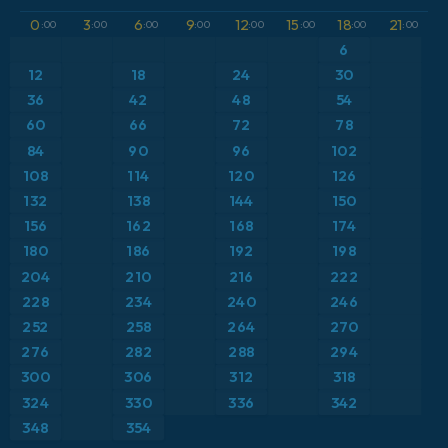
GFS
Atlântico Norte
Altura geopotencial a 500 hPa
0
3
6
9
12
15
18
21
:00
:00
:00
:00
:00
:00
:00
:00
ICON
6
Brasil
Anomalia de temperatura a 2 m
12
18
24
30
ICON Alemanha 2 km
Caribe
36
42
48
54
Anomalia de temperatura a 850 hPa
60
66
72
78
Escandinávia
Ponto de orvalho a 2 m
84
90
96
102
108
114
120
126
Espanha
Precipitação, nuvens e pressão
132
138
144
150
156
162
168
174
Estados Unidos
Pressão
180
186
192
198
204
210
216
222
Europa
Temperatura a 2 m
228
234
240
246
252
258
264
270
França
Temperatura a 500 hPa
276
282
288
294
Grécia
300
306
312
318
Temperatura a 850 hPa
324
330
336
342
Islândia
Vento a 10 m
348
354