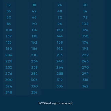
Anomalia de temperatura a 2 m
12
18
24
30
ICON Alemanha 2 km
Caribe
36
42
48
54
Anomalia de temperatura a 850 hPa
60
66
72
78
Escandinávia
Ponto de orvalho a 2 m
84
90
96
102
108
114
120
126
Espanha
Precipitação, nuvens e pressão
132
138
144
150
156
162
168
174
Estados Unidos
Pressão
180
186
192
198
204
210
216
222
Europa
Temperatura a 2 m
228
234
240
246
252
258
264
270
França
Temperatura a 500 hPa
276
282
288
294
Grécia
300
306
312
318
Temperatura a 850 hPa
324
330
336
342
Islândia
Vento a 10 m
348
354
Itália
Vento a 300 hPa (corrente em jato)
© 2026 All rights reserved.