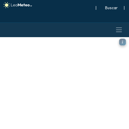
|
Buscar
|
ECMWF AIFS [AI] modelo - C