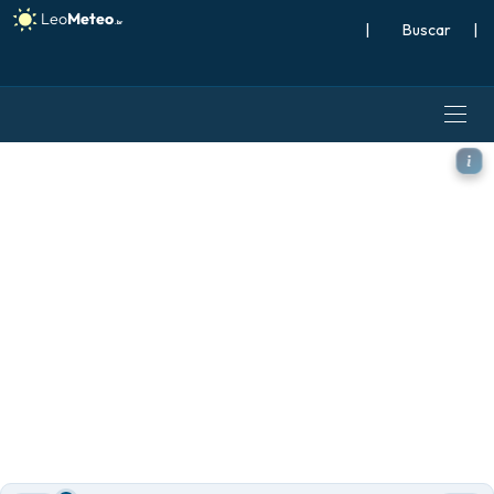
|
Buscar
|
ICON modelo - Europa, Altu