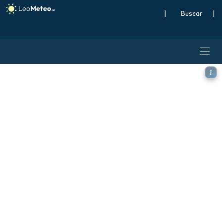
|
Buscar
|
ICON modelo - Itália, Profu