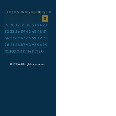
Brasil
precipitação
ICON Alemanha 2 km
Caribe
Altura geopotencial a
0
3
6
9
12
15
18
21
:00
:00
:00
:00
:00
:00
:00
:00
500 hPa
Escandinávia
3
Anomalia de
6
9
12
15
18
21
24
27
Espanha
temperatura a 2 m
30
33
36
39
42
45
48
51
Estados Unidos
Anomalia de
54
57
60
63
66
69
72
75
Europa
temperatura a 850 hPa
78
81
84
87
90
93
96
99
França
102
105
108
111
114
117
120
CAPE
Grécia
Ponto de orvalho a 2 m
© 2026 All rights reserved.
Islândia
Precipitação, nuvens e
Itália
pressão
Japão
Pressão
Mundo
Profundidade da neve
México
Rajadas de Vento
Máximas
Oriente Médio
Rajadas de vento