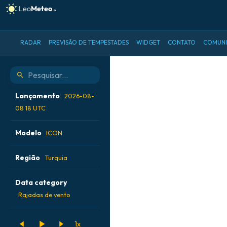
RADAR
PREVISÃO DE TEMPESTADES
WIDGET
CONTATO
COMUN
ICON modelo - Turquia, Raj
Lançamento
2026-08-
08 18 UTC
2026-08-08 06 UTC
Modelo
ICON
2026-08-08 12 UTC
ALADIN CZ 2,3 km
Região
Turquia
2026-08-08 18 UTC
ECMWF AIFS [AI]
2026-08-09 00 UTC
Alemanha
Data category
ECMWF IFS 0,25°
Argentina
Rajadas de vento
GFS
Atlântico Norte
Acúmulo de
ICON