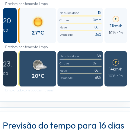
Predominantemente limpo
1%
Nebulosidade
20
0mm
Chuva
:
21km/h
0cm
Neve
00
27°C
1016 hPa
36%
Umidade
Predominantemente limpo
8%
Nebulosidade
23
0mm
Chuva
:
14km/h
0cm
Neve
00
20°C
1018 hPa
68%
Umidade
Ensolarado com poucas nuvens
Previsão do tempo para 16 dias