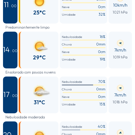
11
10km/h
: 00
0cm
Neve
25°C
1021 hPa
32%
Umidade
Predominantemente limpo
16%
Nebulosidade
0mm
Chuva
14
7km/h
: 00
0cm
Neve
29°C
1019 hPa
19%
Umidade
Ensolarado com poucas nuvens
70%
Nebulosidade
0mm
Chuva
17
7km/h
: 00
0cm
Neve
31°C
1018 hPa
15%
Umidade
Nebulosidade moderada
40%
Nebulosidade
20
0mm
Chuva