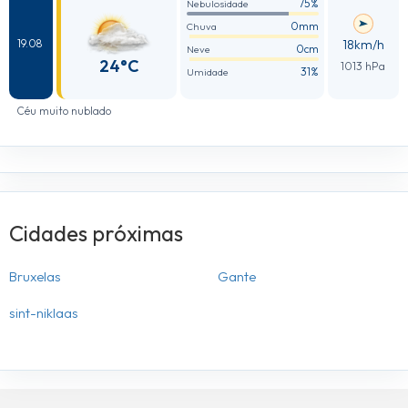
75%
Nebulosidade
0mm
Chuva
18km/h
19.08
0cm
Neve
24°C
1013 hPa
31%
Umidade
Céu muito nublado
Cidades próximas
Bruxelas
Gante
sint-niklaas