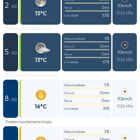
2
10km/h
: 00
0cm
Neve
15°C
1022 hPa
53%
Umidade
Predominantemente limpo
6%
Nebulosidade
0mm
Chuva
5
10km/h
: 00
0cm
Neve
13°C
1022 hPa
67%
Umidade
Ensolarado com poucas nuvens
5%
Nebulosidade
0mm
Chuva
8
10km/h
: 00
0cm
Neve
16°C
1022 hPa
61%
Umidade
Predominantemente limpo
2%
Nebulosidade
0mm
Chuva