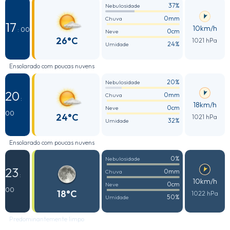
37%
Nebulosidade
0mm
Chuva
17
10km/h
: 00
0cm
Neve
26°C
1021 hPa
24%
Umidade
Ensolarado com poucas nuvens
20%
Nebulosidade
20
0mm
Chuva
:
18km/h
0cm
Neve
00
24°C
1021 hPa
32%
Umidade
Ensolarado com poucas nuvens
0%
Nebulosidade
23
0mm
Chuva
:
10km/h
0cm
Neve
00
18°C
1022 hPa
50%
Umidade
Predominantemente limpo