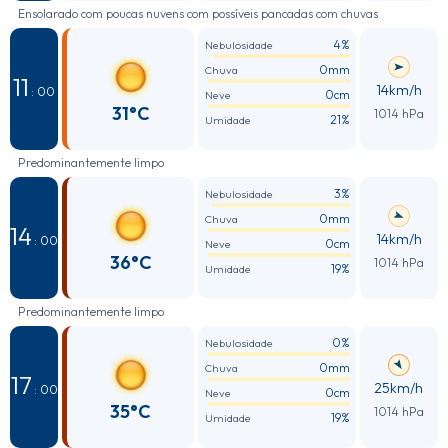
Ensolarado com poucas nuvens com possíveis pancadas com chuvas
4%
Nebulosidade
0mm
Chuva
11
14km/h
: 00
0cm
Neve
31°C
1014 hPa
21%
Umidade
Predominantemente limpo
3%
Nebulosidade
0mm
Chuva
14
14km/h
: 00
0cm
Neve
36°C
1014 hPa
19%
Umidade
Predominantemente limpo
0%
Nebulosidade
0mm
Chuva
17
25km/h
: 00
0cm
Neve
35°C
1014 hPa
19%
Umidade