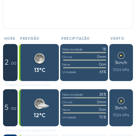
HORA
PREVISÃO
PRECIPITAÇÃO
VENTO
1%
Nebulosidade
0mm
Chuva
2
3km/h
: 00
0cm
Neve
13°C
1024 hPa
63%
Umidade
Predominantemente limpo
28%
Nebulosidade
0mm
Chuva
5
3km/h
: 00
0cm
Neve
12°C
1024 hPa
70%
Umidade
Ensolarado com poucas nuvens