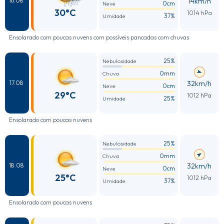
14km/h
16.08
0cm
Neve
30°C
1014 hPa
37%
Umidade
Ensolarado com poucas nuvens com possíveis pancadas com chuvas
25%
Nebulosidade
0mm
Chuva
32km/h
17.08
0cm
Neve
29°C
1012 hPa
25%
Umidade
Ensolarado com poucas nuvens
25%
Nebulosidade
0mm
Chuva
32km/h
18.08
0cm
Neve
25°C
1012 hPa
37%
Umidade
Ensolarado com poucas nuvens