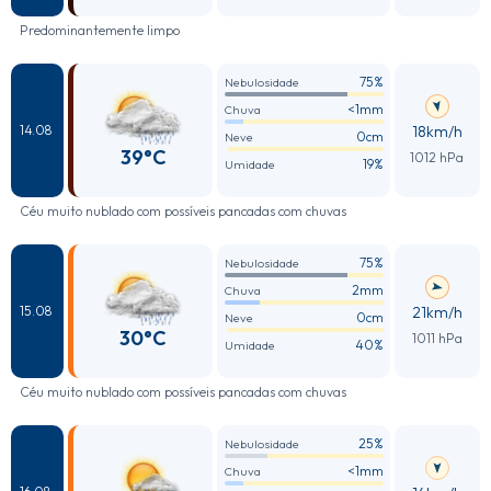
Predominantemente limpo
75%
Nebulosidade
<1mm
Chuva
18km/h
14.08
0cm
Neve
39°C
1012 hPa
19%
Umidade
Céu muito nublado com possíveis pancadas com chuvas
75%
Nebulosidade
2mm
Chuva
21km/h
15.08
0cm
Neve
30°C
1011 hPa
40%
Umidade
Céu muito nublado com possíveis pancadas com chuvas
25%
Nebulosidade
<1mm
Chuva