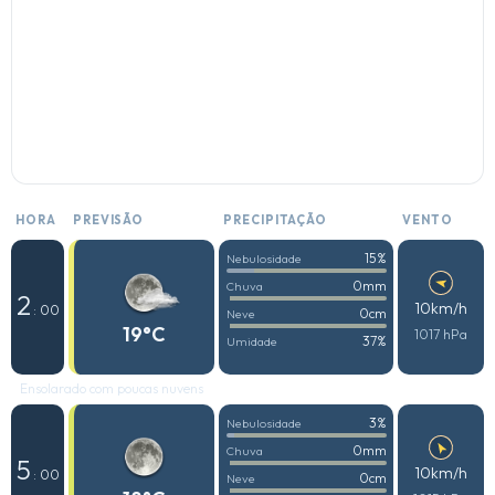
HORA
PREVISÃO
PRECIPITAÇÃO
VENTO
15%
Nebulosidade
0mm
Chuva
2
10km/h
: 00
0cm
Neve
19°C
1017 hPa
37%
Umidade
Ensolarado com poucas nuvens
3%
Nebulosidade
0mm
Chuva
5
10km/h
: 00
0cm
Neve