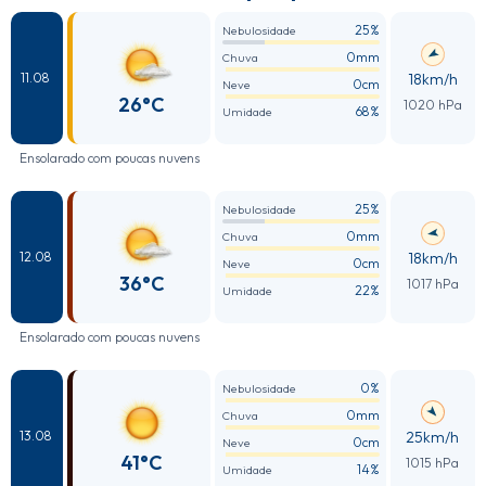
25%
Nebulosidade
0mm
Chuva
18km/h
11.08
0cm
Neve
26°C
1020 hPa
68%
Umidade
Ensolarado com poucas nuvens
25%
Nebulosidade
0mm
Chuva
18km/h
12.08
0cm
Neve
36°C
1017 hPa
22%
Umidade
Ensolarado com poucas nuvens
0%
Nebulosidade
0mm
Chuva
25km/h
13.08
0cm
Neve
41°C
1015 hPa
14%
Umidade