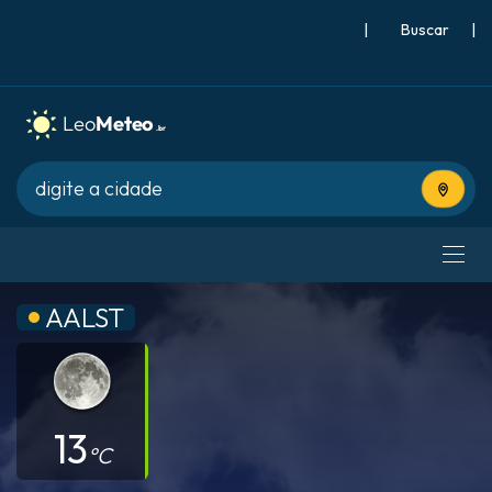
|
Buscar
|
Usar lo
AALST
13
°C