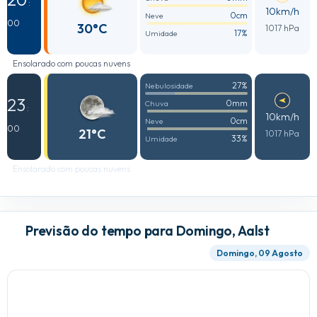
:
10km/h
0cm
Neve
00
30°C
1017 hPa
17%
Umidade
Ensolarado com poucas nuvens
27%
Nebulosidade
23
0mm
Chuva
:
10km/h
0cm
Neve
00
21°C
1017 hPa
33%
Umidade
Ensolarado com poucas nuvens
Previsão do tempo para Domingo, Aalst
Domingo, 09 Agosto