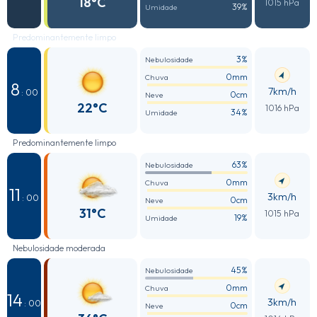
18°C
1015 hPa
39%
Umidade
Predominantemente limpo
3%
Nebulosidade
0mm
Chuva
8
7km/h
: 00
0cm
Neve
22°C
1016 hPa
34%
Umidade
Predominantemente limpo
63%
Nebulosidade
0mm
Chuva
11
3km/h
: 00
0cm
Neve
31°C
1015 hPa
19%
Umidade
Nebulosidade moderada
45%
Nebulosidade
0mm
Chuva
14
3km/h
: 00
0cm
Neve