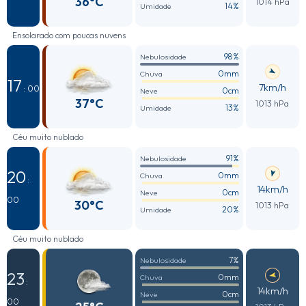
36°C
1014 hPa
14%
Umidade
Ensolarado com poucas nuvens
98%
Nebulosidade
0mm
Chuva
17
7km/h
: 00
0cm
Neve
37°C
1013 hPa
13%
Umidade
Céu muito nublado
91%
Nebulosidade
20
0mm
Chuva
:
14km/h
0cm
Neve
00
30°C
1013 hPa
20%
Umidade
Céu muito nublado
7%
Nebulosidade
23
0mm
Chuva
:
14km/h
0cm
Neve
00