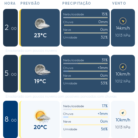
HORA
PREVISÃO
PRECIPITAÇÃO
VENTO
15%
Nebulosidade
0mm
Chuva
2
14km/h
: 00
0cm
Neve
23°C
1013 hPa
32%
Umidade
Ensolarado com poucas nuvens
31%
Nebulosidade
<1mm
Chuva
5
10km/h
: 00
0cm
Neve
19°C
1012 hPa
53%
Umidade
Ensolarado com poucas nuvens com possíveis pancadas com chuvas
17%
Nebulosidade
<1mm
Chuva
8
10km/h
: 00
0cm
Neve
20°C
1013 hPa
56%
Umidade