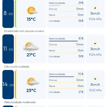
29%
Nebulosidade
0mm
Chuva
8
3km/h
: 00
0cm
Neve
15°C
1024 hPa
56%
Umidade
Ensolarado com poucas nuvens
81%
Nebulosidade
0mm
Chuva
11
3km/h
: 00
0cm
Neve
21°C
1024 hPa
39%
Umidade
Céu muito nublado
70%
Nebulosidade
0mm
Chuva
14
3km/h
: 00
0cm
Neve
25°C
1022 hPa
27%
Umidade
Nebulosidade moderada