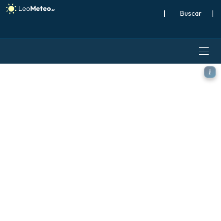
|
Buscar
|
ECMWF IFS 0,25° modelo - A