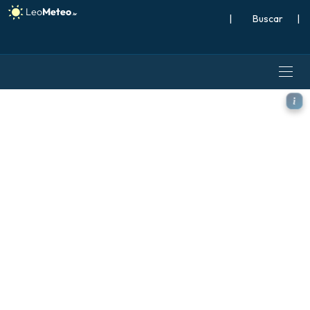
|
Buscar
|
ECMWF IFS 0,25° modelo - A