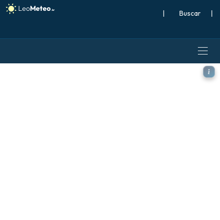
|
Buscar
|
ECMWF IFS 0,25° modelo - T