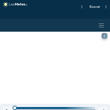
|
Buscar
|
ECMWF IFS 0,25° modelo - E