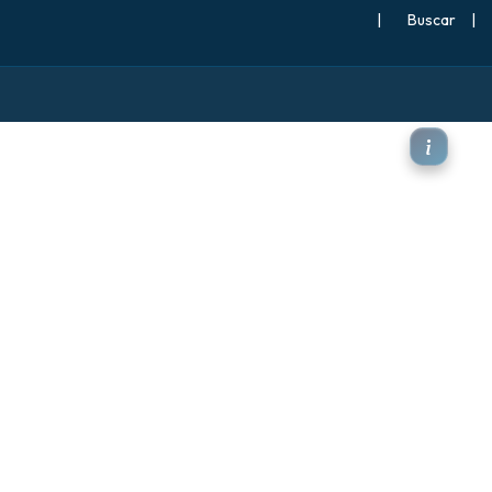
|
Buscar
|
áximas