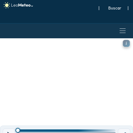
|
Buscar
|
ECMWF IFS 0,25° modelo - Su