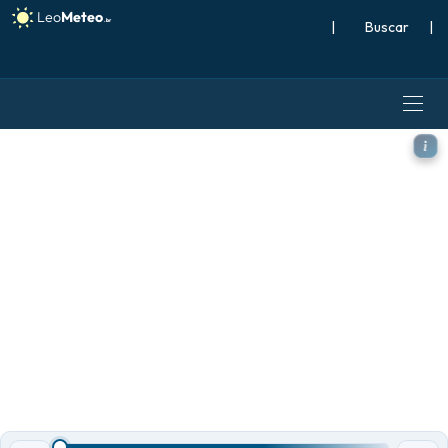
|
Buscar
|
ECMWF IFS 0,25° modelo - M