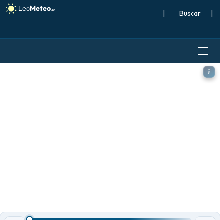
|
Buscar
|
ECMWF IFS 0,25° modelo - M