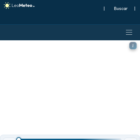
|
Buscar
|
ECMWF IFS 0,25° modelo - S