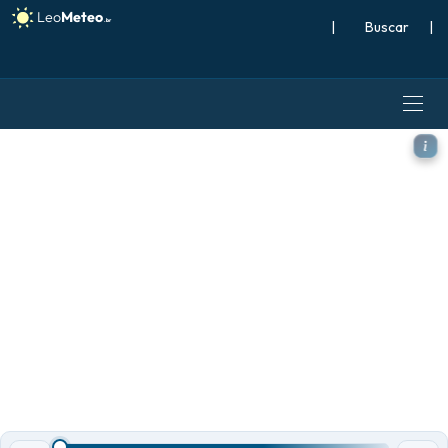
|
Buscar
|
ECMWF IFS 0,25° modelo - S