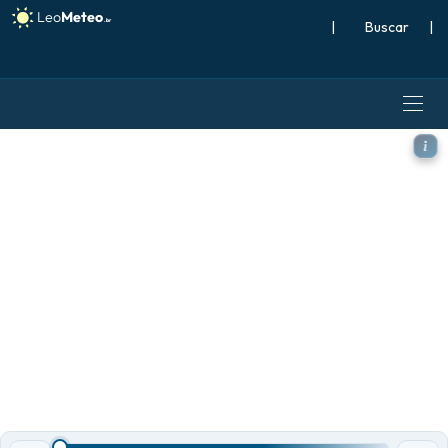
|
Buscar
|
ECMWF IFS 0,25° modelo - S