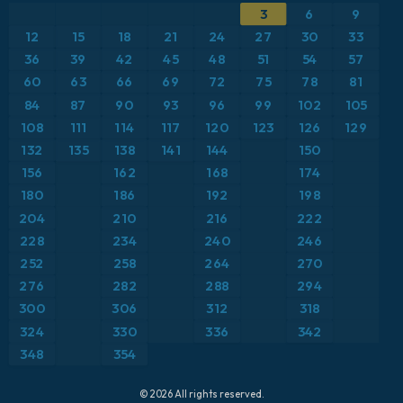
ICON
3
6
9
Brasil
Anomalia de temperatura a 2 m
12
15
18
21
24
27
30
33
ICON Alemanha 2 km
Caribe
36
39
42
45
48
51
54
57
Anomalia de temperatura a 850 hPa
60
63
66
69
72
75
78
81
Escandinávia
CAPE
84
87
90
93
96
99
102
105
108
111
114
117
120
123
126
129
Espanha
Ponto de orvalho a 2 m
132
135
138
141
144
150
156
162
168
174
Estados Unidos
Pressão
180
186
192
198
204
210
216
222
Europa
Profundidade da neve
228
234
240
246
252
258
264
270
França
Rajadas de Vento Máximas
276
282
288
294
Grécia
300
306
312
318
Rajadas de vento
324
330
336
342
Islândia
Temperatura a 2 m
348
354
Itália
Temperatura a 500 hPa
© 2026 All rights reserved.