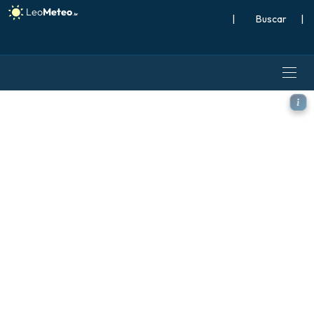
|
Buscar
|
ECMWF IFS 0,25° modelo - 