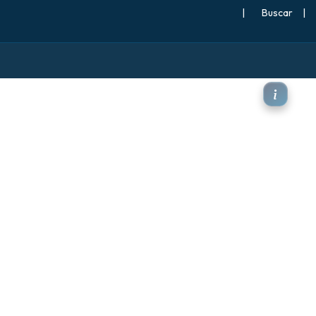
|
Buscar
|
orrente em jato)