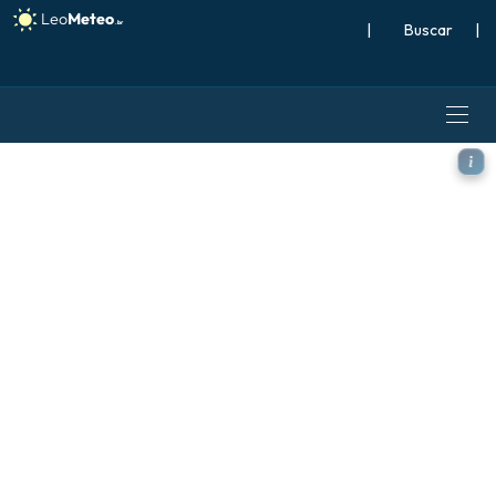
|
Buscar
|
ECMWF IFS 0,25° modelo - E