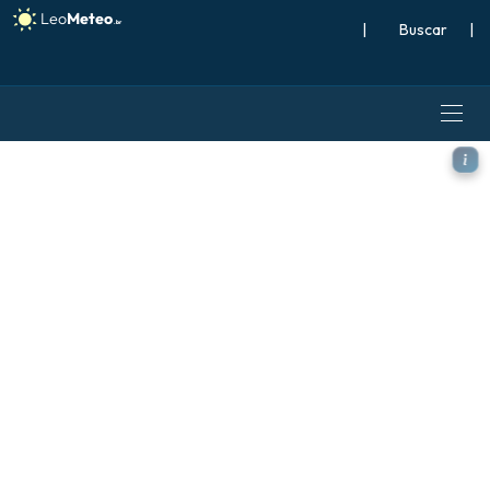
|
Buscar
|
ECMWF IFS 0,25° modelo - Or