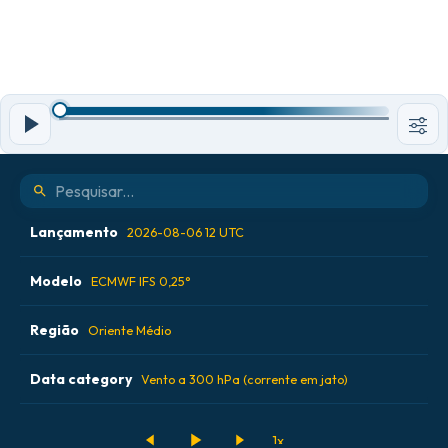
Lançamento
2026-08-06 12 UTC
Modelo
2026-08-05 00 UTC
ECMWF IFS 0,25°
2026-08-05 12 UTC
Região
ALADIN CZ 2,3 km
Oriente Médio
2026-08-06 00 UTC
ECMWF AIFS [AI]
Data category
Alemanha
Vento a 300 hPa (corrente em jato)
2026-08-06 12 UTC
ECMWF IFS 0,25°
Argentina
Acúmulo de precipitação