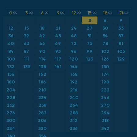
GFS
Atlântico Norte
Altura geopotencial a 500 hPa
0
3
6
9
12
15
18
21
:00
:00
:00
:00
:00
:00
:00
:00
ICON
3
6
9
Brasil
Anomalia de temperatura a 2 m
12
15
18
21
24
27
30
33
ICON Alemanha 2 km
Caribe
36
39
42
45
48
51
54
57
Anomalia de temperatura a 850 hPa
60
63
66
69
72
75
78
81
Escandinávia
CAPE
84
87
90
93
96
99
102
105
108
111
114
117
120
123
126
129
Espanha
Ponto de orvalho a 2 m
132
135
138
141
144
150
156
162
168
174
Estados Unidos
Pressão
180
186
192
198
204
210
216
222
Europa
Profundidade da neve
228
234
240
246
252
258
264
270
França
Rajadas de Vento Máximas
276
282
288
294
Grécia
300
306
312
318
Rajadas de vento
324
330
336
342
Islândia
Temperatura a 2 m
348
354