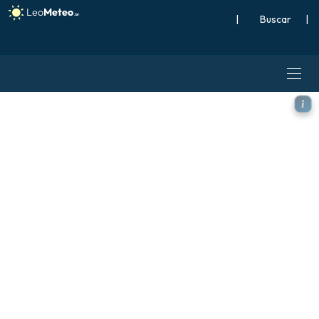
|
Buscar
|
ECMWF IFS 0,25° modelo - E