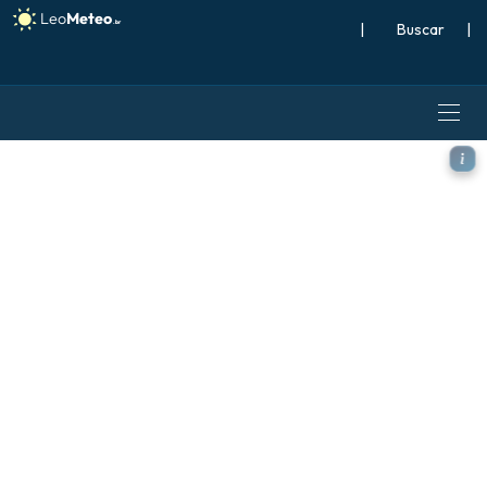
|
Buscar
|
ECMWF IFS 0,25° modelo - E