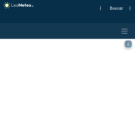
|
Buscar
|
ECMWF IFS 0,25° modelo - It