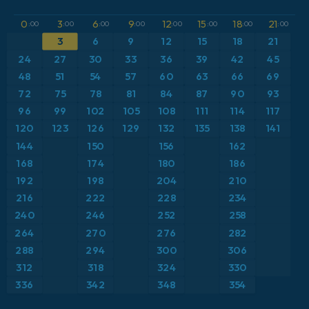
GFS
Atlântico Norte
Altura geopotencial a 500 hPa
0
3
6
9
12
15
18
21
:00
:00
:00
:00
:00
:00
:00
:00
ICON
3
6
9
12
15
18
21
Brasil
Anomalia de temperatura a 2 m
24
27
30
33
36
39
42
45
ICON Alemanha 2 km
Caribe
48
51
54
57
60
63
66
69
Anomalia de temperatura a 850 hPa
72
75
78
81
84
87
90
93
Escandinávia
CAPE
96
99
102
105
108
111
114
117
120
123
126
129
132
135
138
141
Espanha
Ponto de orvalho a 2 m
144
150
156
162
168
174
180
186
Estados Unidos
Pressão
192
198
204
210
216
222
228
234
Europa
Profundidade da neve
240
246
252
258
264
270
276
282
França
Rajadas de Vento Máximas
288
294
300
306
Grécia
Rajadas de vento
312
318
324
330
336
342
348
354
Islândia
Temperatura a 2 m