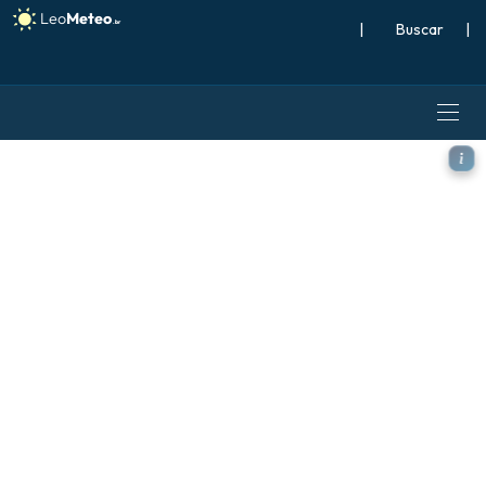
|
Buscar
|
ECMWF IFS 0,25° modelo - R