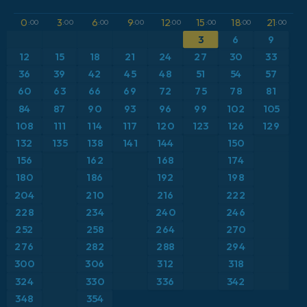
GFS
Atlântico Norte
Altura geopotencial a 500 hPa
0
3
6
9
12
15
18
21
:00
:00
:00
:00
:00
:00
:00
:00
ICON
3
6
9
Brasil
Anomalia de temperatura a 2 m
12
15
18
21
24
27
30
33
ICON Alemanha 2 km
Caribe
36
39
42
45
48
51
54
57
Anomalia de temperatura a 850 hPa
60
63
66
69
72
75
78
81
Escandinávia
CAPE
84
87
90
93
96
99
102
105
108
111
114
117
120
123
126
129
Espanha
Ponto de orvalho a 2 m
132
135
138
141
144
150
156
162
168
174
Estados Unidos
Pressão
180
186
192
198
204
210
216
222
Europa
Profundidade da neve
228
234
240
246
252
258
264
270
França
Rajadas de Vento Máximas
276
282
288
294
Grécia
300
306
312
318
Rajadas de vento
324
330
336
342
Islândia
Temperatura a 2 m
348
354