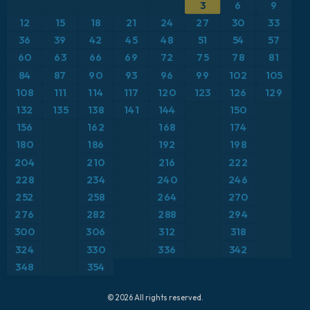
ICON
3
6
9
Brasil
Anomalia de temperatura a 2 m
12
15
18
21
24
27
30
33
ICON Alemanha 2 km
Caribe
36
39
42
45
48
51
54
57
Anomalia de temperatura a 850 hPa
60
63
66
69
72
75
78
81
Escandinávia
CAPE
84
87
90
93
96
99
102
105
108
111
114
117
120
123
126
129
Espanha
Ponto de orvalho a 2 m
132
135
138
141
144
150
156
162
168
174
Estados Unidos
Pressão
180
186
192
198
204
210
216
222
Europa
Profundidade da neve
228
234
240
246
252
258
264
270
França
Rajadas de Vento Máximas
276
282
288
294
Grécia
300
306
312
318
Rajadas de vento
324
330
336
342
Islândia
Temperatura a 2 m
348
354
Itália
Temperatura a 500 hPa
© 2026 All rights reserved.