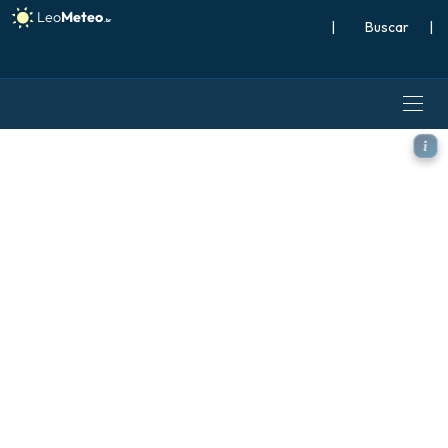
|
Buscar
|
ECMWF IFS 0,25° modelo - P