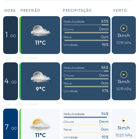
HORA
PREVISÃO
PRECIPITAÇÃO
VENTO
83%
Nebulosidade
0mm
Chuva
1
3km/h
: 00
0cm
Neve
11°C
1019 hPa
96%
Umidade
Céu muito nublado
88%
Nebulosidade
0mm
Chuva
4
3km/h
: 00
0cm
Neve
9°C
1019 hPa
97%
Umidade
Céu muito nublado
94%
Nebulosidade
0mm
Chuva
7
3km/h
: 00
0cm
Neve
11°C
1020 hPa
95%
Umidade