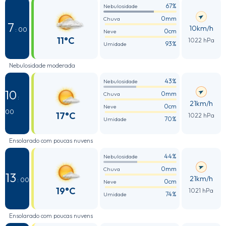
67%
Nebulosidade
0mm
Chuva
7
10km/h
: 00
0cm
Neve
11°C
1022 hPa
93%
Umidade
Nebulosidade moderada
43%
Nebulosidade
10
0mm
Chuva
:
21km/h
0cm
Neve
00
17°C
1022 hPa
70%
Umidade
Ensolarado com poucas nuvens
44%
Nebulosidade
0mm
Chuva
13
21km/h
: 00
0cm
Neve
19°C
1021 hPa
74%
Umidade
Ensolarado com poucas nuvens