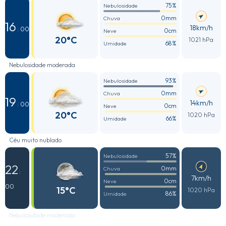
75%
Nebulosidade
0mm
Chuva
16
18km/h
: 00
0cm
Neve
20°C
1021 hPa
68%
Umidade
Nebulosidade moderada
93%
Nebulosidade
0mm
Chuva
19
14km/h
: 00
0cm
Neve
20°C
1020 hPa
66%
Umidade
Céu muito nublado
57%
Nebulosidade
22
0mm
Chuva
:
7km/h
0cm
Neve
00
15°C
1020 hPa
86%
Umidade
Nebulosidade moderada