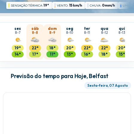
19°
15 km/h
0mm/h
SENSAÇÃO TÉRMICA:
VENTO:
CHUVA:
UMIDA
sex
sáb
dom
seg
ter
qua
qui
8-7
8-8
8-9
8-10
8-11
8-12
8-13
19°
22°
18°
20°
22°
22°
20°
14°
17°
11°
13°
16°
18°
15°
Previsão do tempo para Hoje, Belfast
Sexta-feira, 07 Agosto