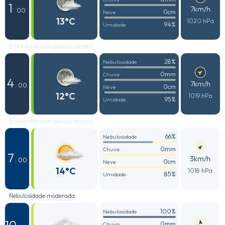
1
7km/h
: 00
0cm
Neve
13°C
1020 hPa
94%
Umidade
Ensolarado com poucas nuvens
28%
Nebulosidade
0mm
Chuva
4
7km/h
: 00
0cm
Neve
12°C
1019 hPa
95%
Umidade
Ensolarado com poucas nuvens
66%
Nebulosidade
0mm
Chuva
7
3km/h
: 00
0cm
Neve
14°C
1018 hPa
85%
Umidade
Nebulosidade moderada
100%
Nebulosidade
0mm
Chuva