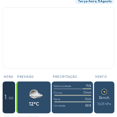
Terça-feira, 11 Agosto
HORA
PREVISÃO
PRECIPITAÇÃO
VENTO
75%
Nebulosidade
0mm
Chuva
1
3km/h
: 00
0cm
Neve
12°C
1023 hPa
88%
Umidade
Nebulosidade moderada