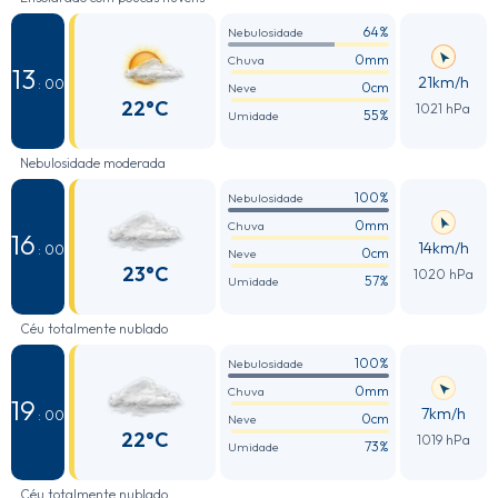
64%
Nebulosidade
0mm
Chuva
13
21km/h
: 00
0cm
Neve
22°C
1021 hPa
55%
Umidade
Nebulosidade moderada
100%
Nebulosidade
0mm
Chuva
16
14km/h
: 00
0cm
Neve
23°C
1020 hPa
57%
Umidade
Céu totalmente nublado
100%
Nebulosidade
0mm
Chuva
19
7km/h
: 00
0cm
Neve
22°C
1019 hPa
73%
Umidade
Céu totalmente nublado