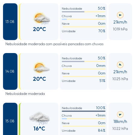
50%
Nebulosidade
<1mm
Chuva
21km/h
13.08
0cm
Neve
20°C
1019 hPa
70%
Umidade
Nebulosidade moderada com possíveis pancadas com chuvas
50%
Nebulosidade
0mm
Chuva
21km/h
14.08
0cm
Neve
20°C
1025 hPa
51%
Umidade
Nebulosidade moderada
100%
Nebulosidade
<1mm
Chuva
18km/h
15.08
0cm
Neve
16°C
1022 hPa
84%
Umidade