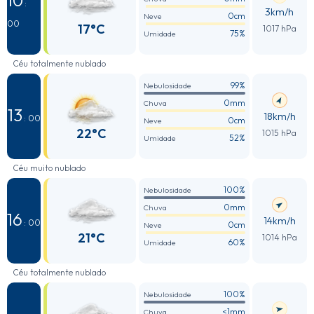
10
:
3km/h
0cm
Neve
00
17°C
1017 hPa
75%
Umidade
Céu totalmente nublado
99%
Nebulosidade
0mm
Chuva
13
18km/h
: 00
0cm
Neve
22°C
1015 hPa
52%
Umidade
Céu muito nublado
100%
Nebulosidade
0mm
Chuva
16
14km/h
: 00
0cm
Neve
21°C
1014 hPa
60%
Umidade
Céu totalmente nublado
100%
Nebulosidade
<1mm
Chuva