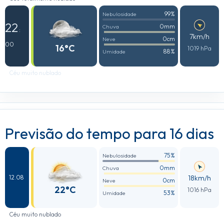
99%
Nebulosidade
22
0mm
Chuva
:
7km/h
0cm
Neve
00
16°C
1019 hPa
88%
Umidade
Céu muito nublado
Previsão do tempo para 16 dias
75%
Nebulosidade
0mm
Chuva
18km/h
12.08
0cm
Neve
22°C
1016 hPa
53%
Umidade
Céu muito nublado