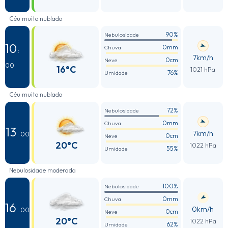
Céu muito nublado
90%
Nebulosidade
10
0mm
Chuva
:
7km/h
0cm
Neve
00
16°C
1021 hPa
76%
Umidade
Céu muito nublado
72%
Nebulosidade
0mm
Chuva
13
7km/h
: 00
0cm
Neve
20°C
1022 hPa
55%
Umidade
Nebulosidade moderada
100%
Nebulosidade
0mm
Chuva
16
0km/h
: 00
0cm
Neve
20°C
1022 hPa
62%
Umidade