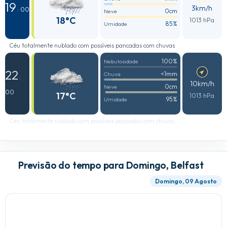
19
3km/h
: 00
0cm
Neve
18°C
1013 hPa
85%
Umidade
Céu totalmente nublado com possíveis pancadas com chuvas
100%
Nebulosidade
22
<1mm
Chuva
:
10km/h
0cm
Neve
00
17°C
1013 hPa
95%
Umidade
Céu totalmente nublado com possíveis pancadas com chuvas
Previsão do tempo para Domingo, Belfast
Domingo, 09 Agosto