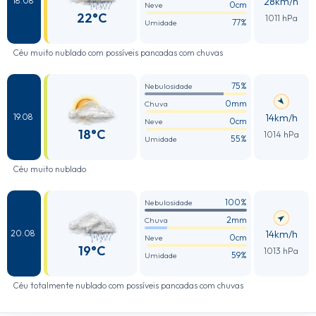
28km/h
18.08
0cm
Neve
22°C
1011 hPa
77%
Umidade
Céu muito nublado com possíveis pancadas com chuvas
75%
Nebulosidade
0mm
Chuva
14km/h
19.08
0cm
Neve
18°C
1014 hPa
55%
Umidade
Céu muito nublado
100%
Nebulosidade
2mm
Chuva
14km/h
20.08
0cm
Neve
19°C
1013 hPa
59%
Umidade
Céu totalmente nublado com possíveis pancadas com chuvas