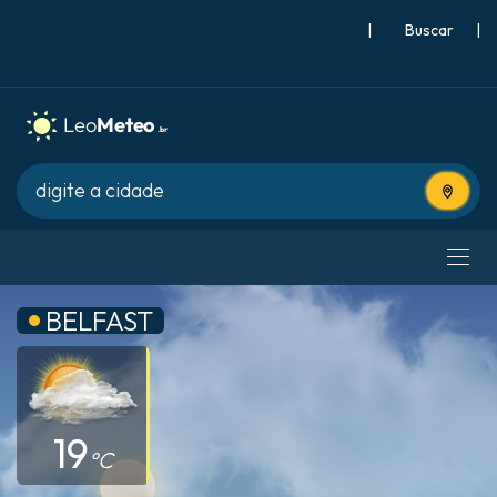
|
Buscar
|
Usar lo
BELFAST
19
°C