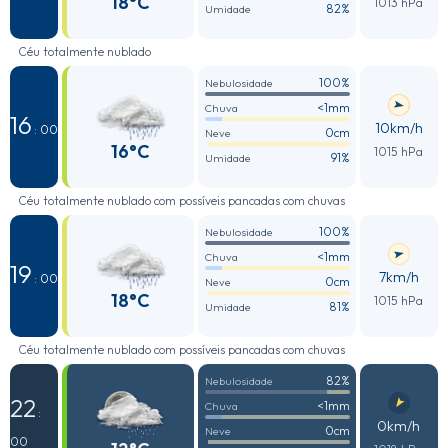
18°C
1013 hPa
82%
Umidade
Céu totalmente nublado
100%
Nebulosidade
<1mm
Chuva
16
10km/h
: 00
0cm
Neve
16°C
1015 hPa
91%
Umidade
Céu totalmente nublado com possíveis pancadas com chuvas
100%
Nebulosidade
<1mm
Chuva
19
7km/h
: 00
0cm
Neve
18°C
1015 hPa
81%
Umidade
Céu totalmente nublado com possíveis pancadas com chuvas
82%
Nebulosidade
22
<1mm
Chuva
:
0km/h
0cm
Neve
00