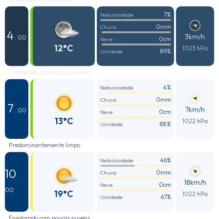
7%
Nebulosidade
0mm
Chuva
4
3km/h
: 00
0cm
Neve
12°C
1023 hPa
89%
Umidade
Ensolarado com poucas nuvens
4%
Nebulosidade
0mm
Chuva
7
7km/h
: 00
0cm
Neve
13°C
1022 hPa
88%
Umidade
Predominantemente limpo
46%
Nebulosidade
10
0mm
Chuva
:
18km/h
0cm
Neve
00
19°C
1022 hPa
67%
Umidade
Ensolarado com poucas nuvens