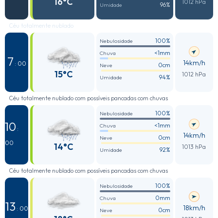
16°C
1012 hPa
96%
Umidade
Céu totalmente nublado
100%
Nebulosidade
<1mm
Chuva
7
14km/h
: 00
0cm
Neve
15°C
1012 hPa
94%
Umidade
Céu totalmente nublado com possíveis pancadas com chuvas
100%
Nebulosidade
10
<1mm
Chuva
:
14km/h
0cm
Neve
00
14°C
1013 hPa
92%
Umidade
Céu totalmente nublado com possíveis pancadas com chuvas
100%
Nebulosidade
0mm
Chuva
13
18km/h
: 00
0cm
Neve