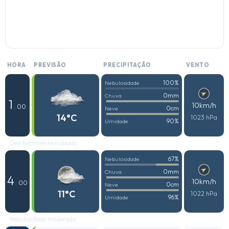
HORA
PREVISÃO
PRECIPITAÇÃO
VENTO
100%
Nebulosidade
0mm
Chuva
1
10km/h
: 00
0cm
Neve
14°C
1023 hPa
90%
Umidade
Céu totalmente nublado
67%
Nebulosidade
0mm
Chuva
4
10km/h
: 00
0cm
Neve
11°C
1022 hPa
96%
Umidade
Nebulosidade moderada