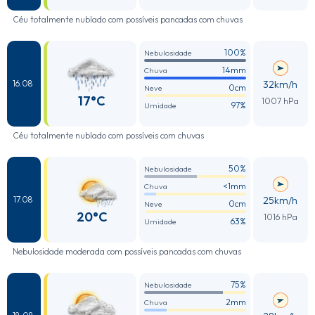
Céu totalmente nublado com possíveis pancadas com chuvas
100%
Nebulosidade
14mm
Chuva
32km/h
16.08
0cm
Neve
17°C
1007 hPa
97%
Umidade
Céu totalmente nublado com possíveis com chuvas
50%
Nebulosidade
<1mm
Chuva
25km/h
17.08
0cm
Neve
20°C
1016 hPa
63%
Umidade
Nebulosidade moderada com possíveis pancadas com chuvas
75%
Nebulosidade
2mm
Chuva