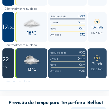
Céu totalmente nublado
100%
Nebulosidade
0mm
Chuva
19
10km/h
: 00
0cm
Neve
18°C
1023 hPa
73%
Umidade
Céu totalmente nublado
90%
Nebulosidade
22
0mm
Chuva
:
7km/h
0cm
Neve
00
13°C
1023 hPa
90%
Umidade
Céu muito nublado
Previsão do tempo para Terça-feira, Belfast