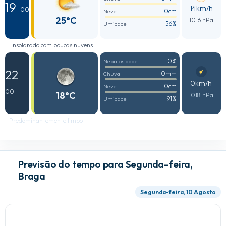
19
14km/h
: 00
0cm
Neve
25°C
1016 hPa
56%
Umidade
Ensolarado com poucas nuvens
0%
Nebulosidade
22
0mm
Chuva
:
0km/h
0cm
Neve
00
18°C
1018 hPa
91%
Umidade
Predominantemente limpo
Previsão do tempo para Segunda-feira,
Braga
Segunda-feira, 10 Agosto