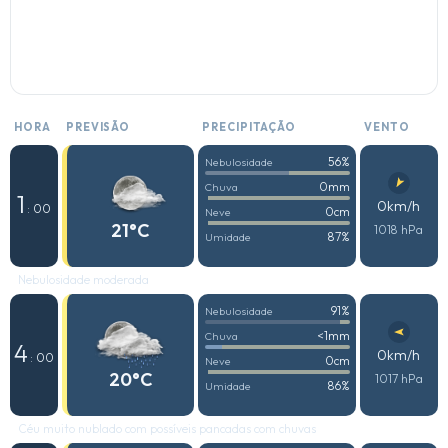
HORA
PREVISÃO
PRECIPITAÇÃO
VENTO
56%
Nebulosidade
0mm
Chuva
1
0km/h
: 00
0cm
Neve
21°C
1018 hPa
87%
Umidade
Nebulosidade moderada
91%
Nebulosidade
<1mm
Chuva
4
0km/h
: 00
0cm
Neve
20°C
1017 hPa
86%
Umidade
Céu muito nublado com possíveis pancadas com chuvas