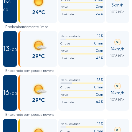
10
:
3km/h
0cm
Neve
00
24°C
1017 hPa
64%
Umidade
Predominantemente limpo
12%
Nebulosidade
0mm
Chuva
13
14km/h
: 00
0cm
Neve
29°C
1016 hPa
45%
Umidade
Ensolarado com poucas nuvens
25%
Nebulosidade
0mm
Chuva
16
14km/h
: 00
0cm
Neve
29°C
1016 hPa
44%
Umidade
Ensolarado com poucas nuvens
12%
Nebulosidade
0mm
Chuva