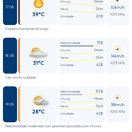
0mm
Chuva
10km/h
17.08
0cm
Neve
39°C
1015 hPa
20%
Umidade
Predominantemente limpo
75%
Nebulosidade
0mm
Chuva
14km/h
18.08
0cm
Neve
31°C
1013 hPa
42%
Umidade
Céu muito nublado
50%
Nebulosidade
<1mm
Chuva
18km/h
19.08
0cm
Neve
28°C
1014 hPa
42%
Umidade
Nebulosidade moderada com possíveis pancadas com chuvas