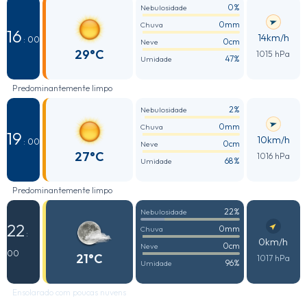
0%
Nebulosidade
0mm
Chuva
16
14km/h
: 00
0cm
Neve
29°C
1015 hPa
47%
Umidade
Predominantemente limpo
2%
Nebulosidade
0mm
Chuva
19
10km/h
: 00
0cm
Neve
27°C
1016 hPa
68%
Umidade
Predominantemente limpo
22%
Nebulosidade
22
0mm
Chuva
:
0km/h
0cm
Neve
00
21°C
1017 hPa
96%
Umidade
Ensolarado com poucas nuvens