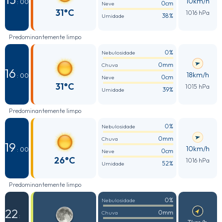
10km/h
: 00
0cm
Neve
31°C
1016 hPa
38%
Umidade
Predominantemente limpo
0%
Nebulosidade
0mm
Chuva
16
18km/h
: 00
0cm
Neve
31°C
1015 hPa
39%
Umidade
Predominantemente limpo
0%
Nebulosidade
0mm
Chuva
19
10km/h
: 00
0cm
Neve
26°C
1016 hPa
52%
Umidade
Predominantemente limpo
0%
Nebulosidade
22
0mm
Chuva
: