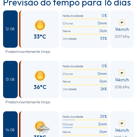
Previsão do tempo para 16 dias
0%
Nebulosidade
0mm
Chuva
14km/h
12.08
0cm
Neve
33°C
1017 hPa
33%
Umidade
Predominantemente limpo
0%
Nebulosidade
0mm
Chuva
14km/h
13.08
0cm
Neve
36°C
1016 hPa
26%
Umidade
Predominantemente limpo
25%
Nebulosidade
2mm
Chuva
14km/h
14.08
0cm
Neve