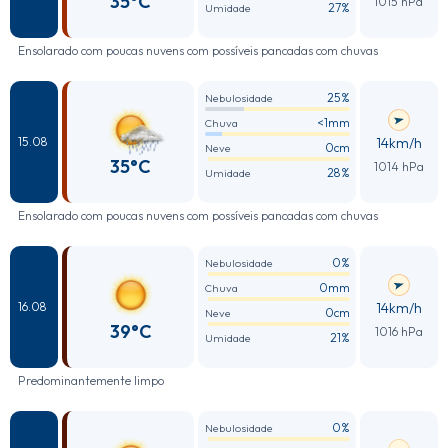
35°C
1015 hPa
27%
Umidade
Ensolarado com poucas nuvens com possíveis pancadas com chuvas
25%
Nebulosidade
<1mm
Chuva
14km/h
15.08
0cm
Neve
35°C
1014 hPa
28%
Umidade
Ensolarado com poucas nuvens com possíveis pancadas com chuvas
0%
Nebulosidade
0mm
Chuva
14km/h
16.08
0cm
Neve
39°C
1016 hPa
21%
Umidade
Predominantemente limpo
0%
Nebulosidade