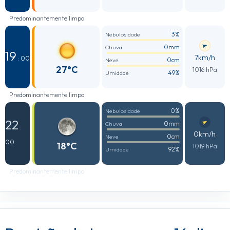
Predominantemente limpo
3%
Nebulosidade
0mm
Chuva
19
7km/h
: 00
0cm
Neve
27°C
1016 hPa
49%
Umidade
Predominantemente limpo
0%
Nebulosidade
22
0mm
Chuva
:
0km/h
0cm
Neve
00
18°C
1019 hPa
92%
Umidade
Predominantemente limpo