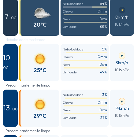
64%
Nebulosidade
0mm
Chuva
7
0km/h
: 00
0cm
Neve
20°C
1017 hPa
88%
Umidade
Nebulosidade moderada
5%
Nebulosidade
10
0mm
Chuva
:
3km/h
0cm
Neve
00
25°C
1016 hPa
49%
Umidade
Predominantemente limpo
3%
Nebulosidade
0mm
Chuva
13
14km/h
: 00
0cm
Neve
29°C
1016 hPa
37%
Umidade
Predominantemente limpo