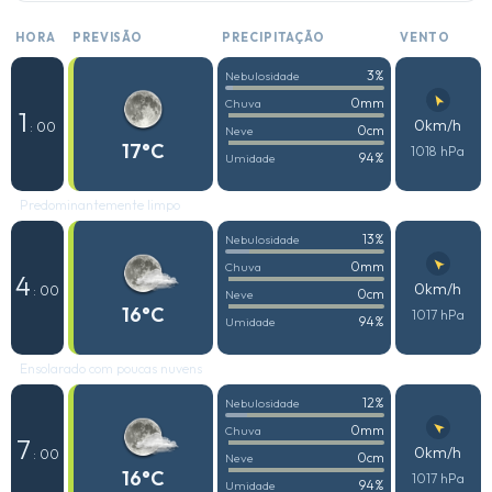
HORA
PREVISÃO
PRECIPITAÇÃO
VENTO
3%
Nebulosidade
0mm
Chuva
1
0km/h
: 00
0cm
Neve
17°C
1018 hPa
94%
Umidade
Predominantemente limpo
13%
Nebulosidade
0mm
Chuva
4
0km/h
: 00
0cm
Neve
16°C
1017 hPa
94%
Umidade
Ensolarado com poucas nuvens
12%
Nebulosidade
0mm
Chuva
7
0km/h
: 00
0cm
Neve
16°C
1017 hPa
94%
Umidade