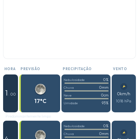
HORA
PREVISÃO
PRECIPITAÇÃO
VENTO
0%
Nebulosidade
0mm
Chuva
1
0km/h
: 00
0cm
Neve
17°C
1018 hPa
93%
Umidade
Predominantemente limpo
0%
Nebulosidade
0mm
Chuva
4