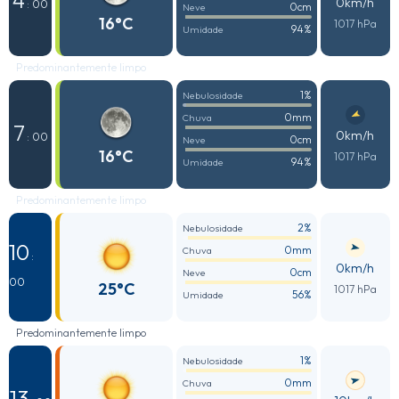
0km/h
: 00
0cm
Neve
16°C
1017 hPa
94%
Umidade
Predominantemente limpo
1%
Nebulosidade
0mm
Chuva
7
0km/h
: 00
0cm
Neve
16°C
1017 hPa
94%
Umidade
Predominantemente limpo
2%
Nebulosidade
10
0mm
Chuva
:
0km/h
0cm
Neve
00
25°C
1017 hPa
56%
Umidade
Predominantemente limpo
1%
Nebulosidade
0mm
Chuva
13