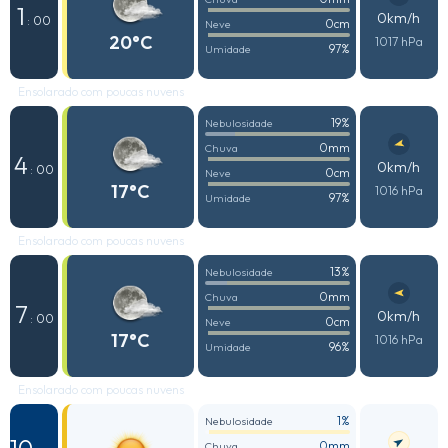
1
0km/h
: 00
0cm
Neve
20°C
1017 hPa
97%
Umidade
Ensolarado com poucas nuvens
19%
Nebulosidade
0mm
Chuva
4
0km/h
: 00
0cm
Neve
17°C
1016 hPa
97%
Umidade
Ensolarado com poucas nuvens
13%
Nebulosidade
0mm
Chuva
7
0km/h
: 00
0cm
Neve
17°C
1016 hPa
96%
Umidade
Ensolarado com poucas nuvens
1%
Nebulosidade
0mm
Chuva