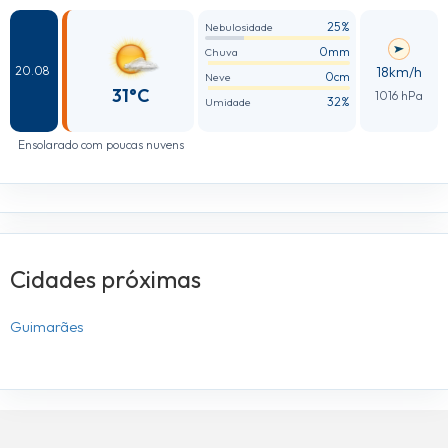
25%
Nebulosidade
0mm
Chuva
18km/h
20.08
0cm
Neve
31°C
1016 hPa
32%
Umidade
Ensolarado com poucas nuvens
Cidades próximas
Guimarães