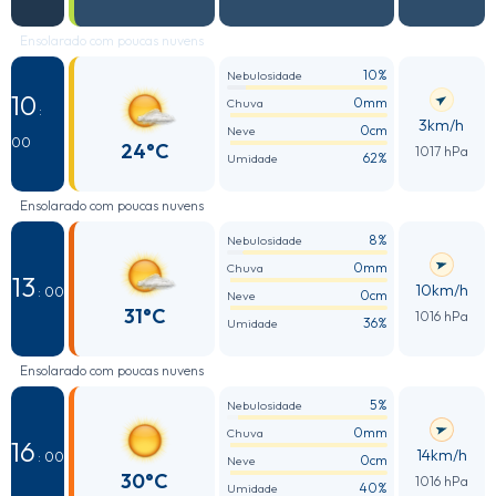
Ensolarado com poucas nuvens
10%
Nebulosidade
10
0mm
Chuva
:
3km/h
0cm
Neve
00
24°C
1017 hPa
62%
Umidade
Ensolarado com poucas nuvens
8%
Nebulosidade
0mm
Chuva
13
10km/h
: 00
0cm
Neve
31°C
1016 hPa
36%
Umidade
Ensolarado com poucas nuvens
5%
Nebulosidade
0mm
Chuva
16
14km/h
: 00
0cm
Neve
30°C
1016 hPa
40%
Umidade