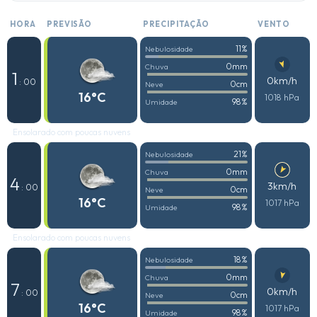
HORA
PREVISÃO
PRECIPITAÇÃO
VENTO
11%
Nebulosidade
0mm
Chuva
1
0km/h
: 00
0cm
Neve
16°C
1018 hPa
98%
Umidade
Ensolarado com poucas nuvens
21%
Nebulosidade
0mm
Chuva
4
3km/h
: 00
0cm
Neve
16°C
1017 hPa
98%
Umidade
Ensolarado com poucas nuvens
18%
Nebulosidade
0mm
Chuva
7
0km/h
: 00
0cm
Neve
16°C
1017 hPa
98%
Umidade