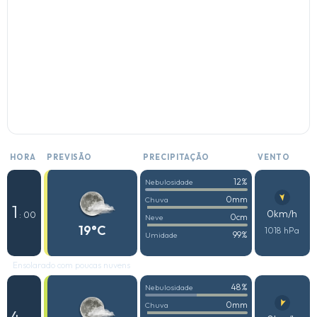
HORA
PREVISÃO
PRECIPITAÇÃO
VENTO
12%
Nebulosidade
0mm
Chuva
1
0km/h
: 00
0cm
Neve
19°C
1018 hPa
99%
Umidade
Ensolarado com poucas nuvens
48%
Nebulosidade
0mm
Chuva
4