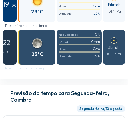
19
14km/h
: 00
0cm
Neve
29°C
1017 hPa
53%
Umidade
Predominantemente limpo
0%
Nebulosidade
22
0mm
Chuva
:
3km/h
0cm
Neve
00
23°C
1018 hPa
97%
Umidade
Predominantemente limpo
Previsão do tempo para Segunda-feira,
Coimbra
Segunda-feira, 10 Agosto