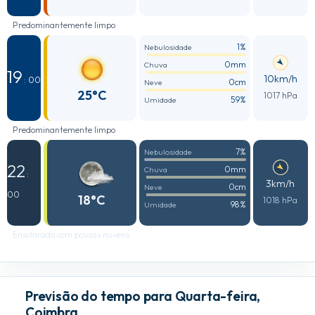
Predominantemente limpo
1%
Nebulosidade
0mm
Chuva
19
10km/h
: 00
0cm
Neve
25°C
1017 hPa
59%
Umidade
Predominantemente limpo
7%
Nebulosidade
22
0mm
Chuva
:
3km/h
0cm
Neve
00
18°C
1018 hPa
98%
Umidade
Ensolarado com poucas nuvens
Previsão do tempo para Quarta-feira,
Coimbra