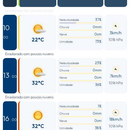
Ensolarado com poucas nuvens
37%
Nebulosidade
10
0mm
Chuva
:
3km/h
0cm
Neve
00
22°C
1018 hPa
73%
Umidade
Ensolarado com poucas nuvens
23%
Nebulosidade
0mm
Chuva
13
7km/h
: 00
0cm
Neve
32°C
1016 hPa
36%
Umidade
Ensolarado com poucas nuvens
1%
Nebulosidade
0mm
Chuva
16
18km/h
: 00
0cm
Neve
32°C
1016 hPa
38%
Umidade