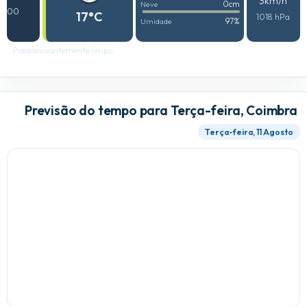
3km/h
0cm
Neve
00
17°C
1018 hPa
97%
Umidade
Predominantemente limpo
Previsão do tempo para Terça-feira, Coimbra
Terça-feira, 11 Agosto