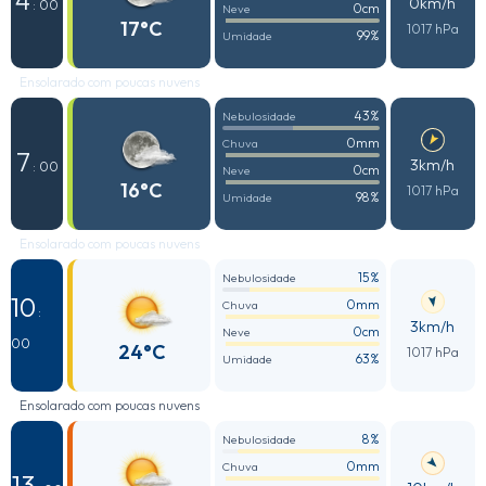
0km/h
: 00
0cm
Neve
17°C
1017 hPa
99%
Umidade
Ensolarado com poucas nuvens
43%
Nebulosidade
0mm
Chuva
7
3km/h
: 00
0cm
Neve
16°C
1017 hPa
98%
Umidade
Ensolarado com poucas nuvens
15%
Nebulosidade
10
0mm
Chuva
:
3km/h
0cm
Neve
00
24°C
1017 hPa
63%
Umidade
Ensolarado com poucas nuvens
8%
Nebulosidade
0mm
Chuva
13