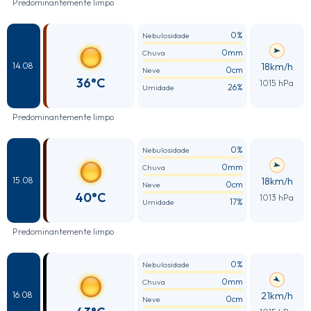
Predominantemente limpo
0%
Nebulosidade
0mm
Chuva
18km/h
14.08
0cm
Neve
36°C
1015 hPa
26%
Umidade
Predominantemente limpo
0%
Nebulosidade
0mm
Chuva
18km/h
15.08
0cm
Neve
40°C
1013 hPa
17%
Umidade
Predominantemente limpo
0%
Nebulosidade
0mm
Chuva
21km/h
16.08
0cm
Neve