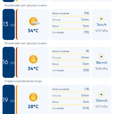
Ensolarado com poucas nuvens
13%
Nebulosidade
0mm
Chuva
13
7km/h
: 00
0cm
Neve
34°C
1017 hPa
31%
Umidade
Ensolarado com poucas nuvens
1%
Nebulosidade
0mm
Chuva
16
18km/h
: 00
0cm
Neve
34°C
1016 hPa
35%
Umidade
Predominantemente limpo
0%
Nebulosidade
0mm
Chuva
19
10km/h
: 00
0cm
Neve
28°C
1017 hPa
50%
Umidade