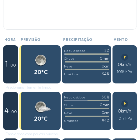
HORA
PREVISÃO
PRECIPITAÇÃO
VENTO
2%
Nebulosidade
0mm
Chuva
1
0km/h
: 00
0cm
Neve
20°C
1018 hPa
94%
Umidade
Predominantemente limpo
50%
Nebulosidade
0mm
Chuva
4
0km/h
: 00
0cm
Neve
20°C
1017 hPa
94%
Umidade
Ensolarado com poucas nuvens