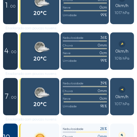
1
0km/h
: 00
0cm
Neve
20°C
1017 hPa
99%
Umidade
Ensolarado com poucas nuvens
36%
Nebulosidade
0mm
Chuva
4
0km/h
: 00
0cm
Neve
20°C
1016 hPa
99%
Umidade
Ensolarado com poucas nuvens
39%
Nebulosidade
0mm
Chuva
7
0km/h
: 00
0cm
Neve
20°C
1017 hPa
98%
Umidade
Ensolarado com poucas nuvens
28%
Nebulosidade
0mm
Chuva