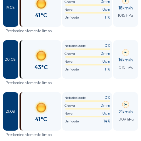
0mm
Chuva
18km/h
19.08
0cm
Neve
41°C
1015 hPa
11%
Umidade
Predominantemente limpo
0%
Nebulosidade
0mm
Chuva
14km/h
20.08
0cm
Neve
43°C
1010 hPa
11%
Umidade
Predominantemente limpo
0%
Nebulosidade
0mm
Chuva
21km/h
21.08
0cm
Neve
41°C
1009 hPa
14%
Umidade
Predominantemente limpo