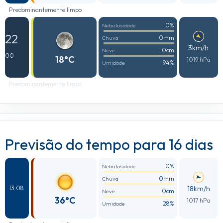
Predominantemente limpo
0%
Nebulosidade
22
0mm
Chuva
:
3km/h
0cm
Neve
00
18°C
1019 hPa
94%
Umidade
Predominantemente limpo
Previsão do tempo para 16 dias
0%
Nebulosidade
0mm
Chuva
18km/h
13.08
0cm
Neve
36°C
1017 hPa
28%
Umidade