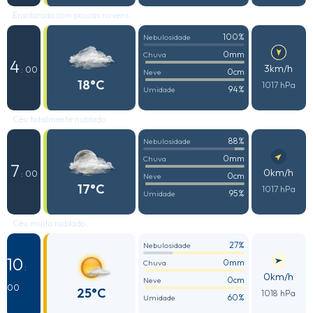
Ensolarado com poucas nuvens
100%
Nebulosidade
0mm
Chuva
4
3km/h
: 00
0cm
Neve
18°C
1017 hPa
94%
Umidade
Céu totalmente nublado
88%
Nebulosidade
0mm
Chuva
7
0km/h
: 00
0cm
Neve
17°C
1017 hPa
95%
Umidade
Céu muito nublado
27%
Nebulosidade
10
0mm
Chuva
:
0km/h
0cm
Neve
00
25°C
1018 hPa
60%
Umidade