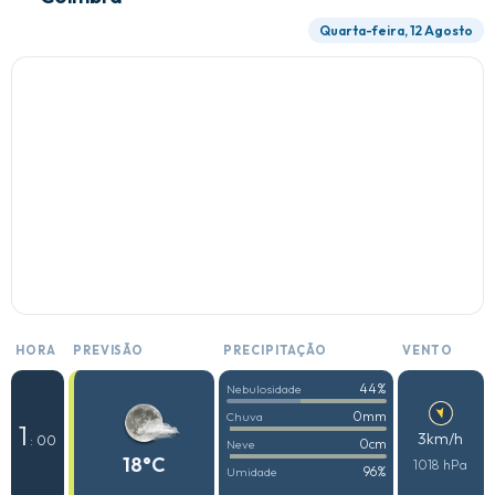
Quarta-feira, 12 Agosto
HORA
PREVISÃO
PRECIPITAÇÃO
VENTO
44%
Nebulosidade
0mm
Chuva
1
3km/h
: 00
0cm
Neve
18°C
1018 hPa
96%
Umidade