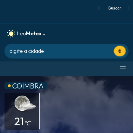
|
Buscar
|
Usar lo
COIMBRA
21
°C