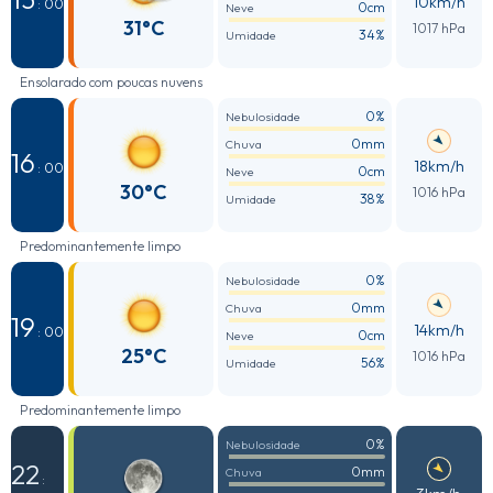
10km/h
: 00
0cm
Neve
31°C
1017 hPa
34%
Umidade
Ensolarado com poucas nuvens
0%
Nebulosidade
0mm
Chuva
16
18km/h
: 00
0cm
Neve
30°C
1016 hPa
38%
Umidade
Predominantemente limpo
0%
Nebulosidade
0mm
Chuva
19
14km/h
: 00
0cm
Neve
25°C
1016 hPa
56%
Umidade
Predominantemente limpo
0%
Nebulosidade
22
0mm
Chuva
: