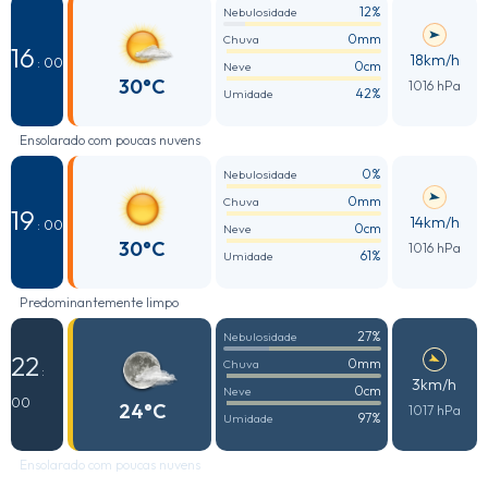
12%
Nebulosidade
0mm
Chuva
16
18km/h
: 00
0cm
Neve
30°C
1016 hPa
42%
Umidade
Ensolarado com poucas nuvens
0%
Nebulosidade
0mm
Chuva
19
14km/h
: 00
0cm
Neve
30°C
1016 hPa
61%
Umidade
Predominantemente limpo
27%
Nebulosidade
22
0mm
Chuva
:
3km/h
0cm
Neve
00
24°C
1017 hPa
97%
Umidade
Ensolarado com poucas nuvens