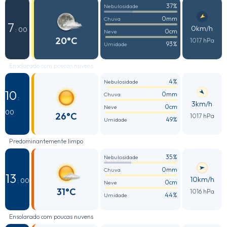
37%
Nebulosidade
0mm
Chuva
7
0km/h
: 00
0cm
Neve
20°C
1017 hPa
93%
Umidade
Ensolarado com poucas nuvens
4%
Nebulosidade
10
0mm
Chuva
:
3km/h
0cm
Neve
00
26°C
1017 hPa
49%
Umidade
Predominantemente limpo
35%
Nebulosidade
0mm
Chuva
13
10km/h
: 00
0cm
Neve
31°C
1016 hPa
44%
Umidade
Ensolarado com poucas nuvens