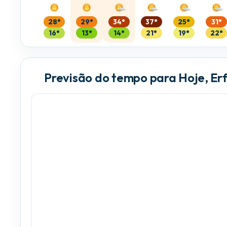
28°
29°
34°
37°
25°
31°
16°
13°
14°
21°
19°
22°
Previsão do tempo para Hoje, Erf