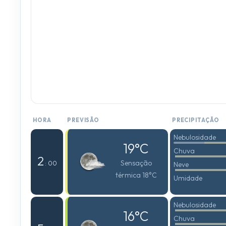
HORA
PREVISÃO
PRECIPITAÇÃO
Nebulosidade
19°C
Chuva
2
Sensação
: 00
Neve
térmica 18°C
Umidade
Nebulosidade
16°C
Chuva