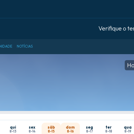
Verifique o t
NIDADE
NOTÍCIAS
Ho
qui
sex
sáb
dom
seg
ter
qua
8-13
8-14
8-15
8-16
8-17
8-18
8-19