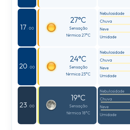
Nebulosidade
27°C
Chuva
17
Sensação
: 00
Neve
térmica 27°C
Umidade
Nebulosidade
24°C
Chuva
20
Sensação
: 00
Neve
térmica 23°C
Umidade
Nebulosidade
19°C
Chuva
23
Sensação
: 00
Neve
térmica 18°C
Umidade