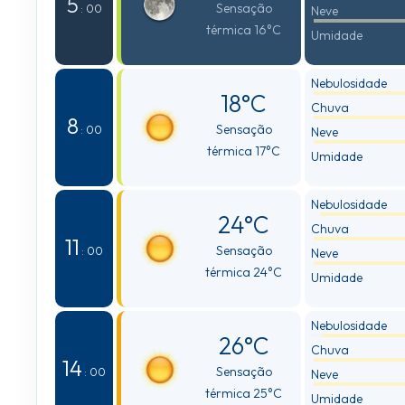
5
Sensação
: 00
Neve
térmica 16°C
Umidade
Nebulosidade
18°C
Chuva
8
Sensação
: 00
Neve
térmica 17°C
Umidade
Nebulosidade
24°C
Chuva
11
Sensação
: 00
Neve
térmica 24°C
Umidade
Nebulosidade
26°C
Chuva
14
Sensação
: 00
Neve
térmica 25°C
Umidade