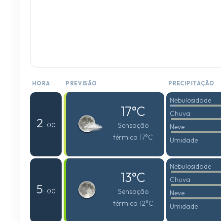
HORA
PREVISÃO
PRECIPITAÇÃO
Nebulosidade
17°C
Chuva
2
Sensação
: 00
Neve
térmica 17°C
Umidade
Nebulosidade
13°C
Chuva
5
Sensação
: 00
Neve
térmica 12°C
Umidade