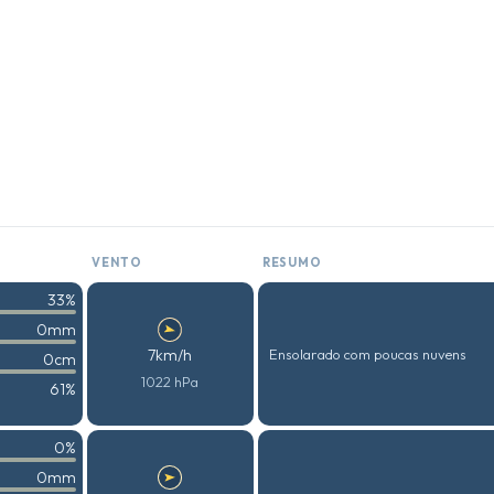
VENTO
RESUMO
33%
0mm
7km/h
Ensolarado com poucas nuvens
0cm
1022 hPa
61%
0%
0mm