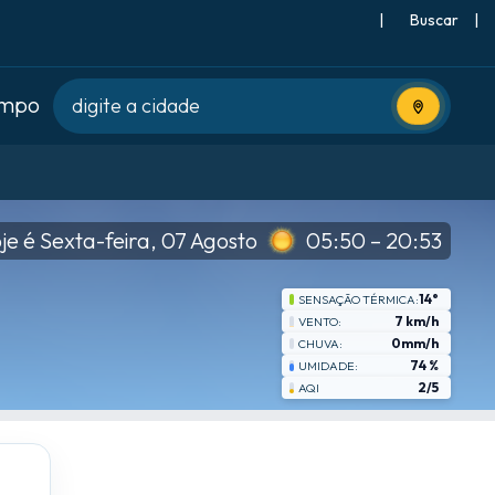
|
Buscar
|
empo
Usar locali
je é Sexta-feira, 07 Agosto
05:50 – 20:53
14°
SENSAÇÃO TÉRMICA:
7 km/h
VENTO:
0mm/h
CHUVA:
74 %
UMIDADE:
2/5
AQI