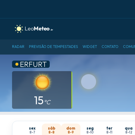
RADAR
PREVISÃO DE TEMPESTADES
WIDGET
CONTATO
COMU
ERFURT
15
°C
sex
sáb
dom
seg
ter
qua
8-7
8-8
8-9
8-10
8-11
8-12