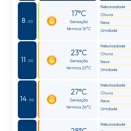
Nebulosidade
17°C
Chuva
8
Sensação
: 00
Neve
térmica 16°C
Umidade
Nebulosidade
23°C
Chuva
11
Sensação
: 00
Neve
térmica 22°C
Umidade
Nebulosidade
27°C
Chuva
14
Sensação
: 00
Neve
térmica 26°C
Umidade
Nebulosidade
28°C