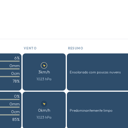
VENTO
RESUMO
6%
0mm
3km/h
Ensolarado com poucas nuvens
0cm
1023 hPa
78%
0%
0mm
0km/h
Predominantemente limpo
0cm
1023 hPa
85%