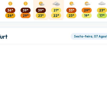
36°
39°
39°
21°
33°
29°
23°
26°
29°
23°
22°
23°
19°
17°
urt
Sexta-feira, 07 Agos