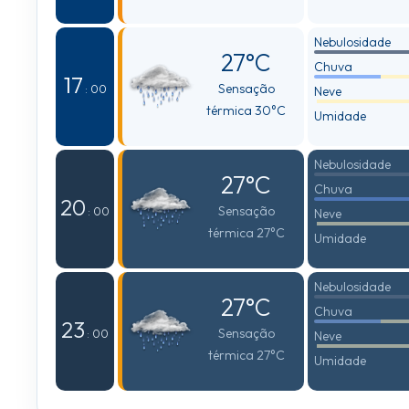
Nebulosidade
27°C
Chuva
17
Sensação
: 00
Neve
térmica 30°C
Umidade
Nebulosidade
27°C
Chuva
20
Sensação
: 00
Neve
térmica 27°C
Umidade
Nebulosidade
27°C
Chuva
23
Sensação
: 00
Neve
térmica 27°C
Umidade