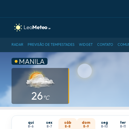
RADAR
PREVISÃO DE TEMPESTADES
WIDGET
CONTATO
COMU
MANILA
26
°C
qui
sex
sáb
dom
seg
ter
8-6
8-7
8-8
8-9
8-10
8-11