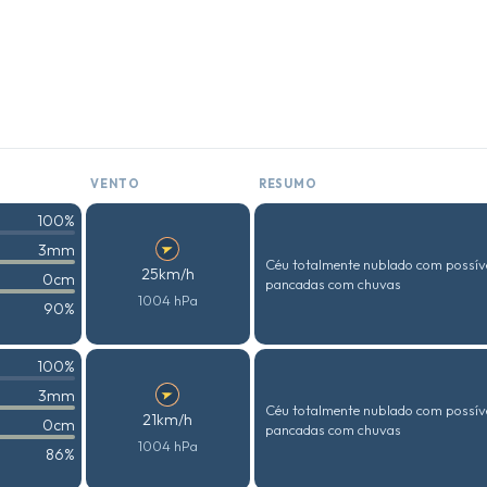
VENTO
RESUMO
100%
3mm
Céu totalmente nublado com possív
25km/h
0cm
pancadas com chuvas
1004 hPa
90%
100%
3mm
Céu totalmente nublado com possív
21km/h
0cm
pancadas com chuvas
1004 hPa
86%