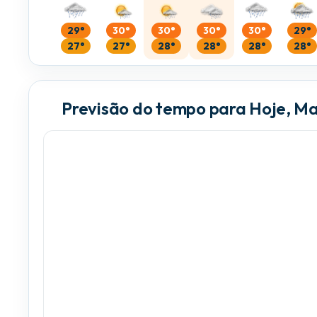
29°
30°
30°
30°
30°
29°
27°
27°
28°
28°
28°
28°
Previsão do tempo para Hoje, Ma