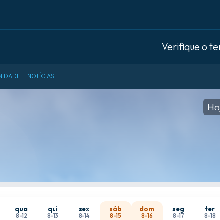
Verifique o t
NIDADE
NOTÍCIAS
Ho
qua
qui
sex
sáb
dom
seg
ter
8-12
8-13
8-14
8-15
8-16
8-17
8-18