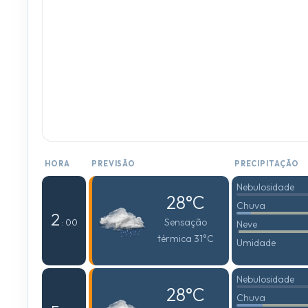
HORA
PREVISÃO
PRECIPITAÇÃO
Nebulosidade
28°C
Chuva
2
Sensação
: 00
Neve
térmica 31°C
Umidade
Nebulosidade
28°C
Chuva