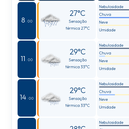
Nebulosidade
27°C
Chuva
8
Sensação
: 00
Neve
térmica 27°C
Umidade
Nebulosidade
29°C
Chuva
11
Sensação
: 00
Neve
térmica 33°C
Umidade
Nebulosidade
29°C
Chuva
14
Sensação
: 00
Neve
térmica 33°C
Umidade
Nebulosidade
28°C