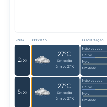
HORA
PREVISÃO
PRECIPITAÇÃO
Nebulosidade
27°C
Chuva
2
Sensação
: 00
Neve
térmica 27°C
Umidade
Nebulosidade
27°C
Chuva
5
Sensação
: 00
Neve
térmica 27°C
Umidade