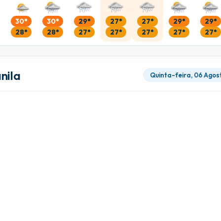
30°
30°
29°
27°
27°
29°
29°
28°
28°
27°
27°
27°
27°
27°
nila
Quinta-feira, 06 Agos