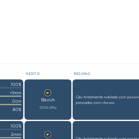
VENTO
RESUMO
100%
<1mm
Céu totalmente nublado com possív
18km/h
0cm
pancadas com chuvas
1004 hPa
80%
100%
2mm
Céu totalmente nublado com possív