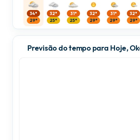
34°
32°
31°
32°
31°
32°
29°
25°
25°
29°
29°
29°
Previsão do tempo para Hoje, 