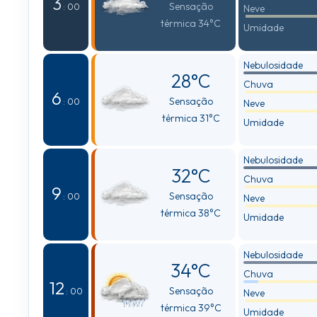
3
Sensação
: 00
Neve
térmica 34°C
Umidade
Nebulosidade
28°C
Chuva
6
Sensação
: 00
Neve
térmica 31°C
Umidade
Nebulosidade
32°C
Chuva
9
Sensação
: 00
Neve
térmica 38°C
Umidade
Nebulosidade
34°C
Chuva
12
Sensação
: 00
Neve
térmica 39°C
Umidade