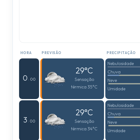
HORA
PREVISÃO
PRECIPITAÇÃO
Nebulosidade
29°C
Chuva
0
Sensação
: 00
Neve
térmica 35°C
Umidade
Nebulosidade
29°C
Chuva
3
Sensação
: 00
Neve
térmica 34°C
Umidade