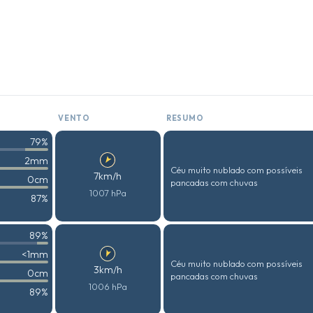
VENTO
RESUMO
79%
2mm
Céu muito nublado com possíveis
7km/h
0cm
pancadas com chuvas
1007 hPa
87%
89%
<1mm
Céu muito nublado com possíveis
3km/h
0cm
pancadas com chuvas
1006 hPa
89%