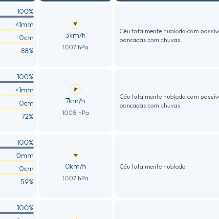
100%
<1mm
Céu totalmente nublado com possív
3km/h
0cm
pancadas com chuvas
1007 hPa
88%
100%
<1mm
Céu totalmente nublado com possív
7km/h
0cm
pancadas com chuvas
1008 hPa
72%
100%
0mm
0km/h
Céu totalmente nublado
0cm
1007 hPa
59%
100%