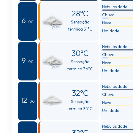
Nebulosidade
28°C
Chuva
6
Sensação
: 00
Neve
térmica 31°C
Umidade
Nebulosidade
30°C
Chuva
9
Sensação
: 00
Neve
térmica 36°C
Umidade
Nebulosidade
32°C
Chuva
12
Sensação
: 00
Neve
térmica 35°C
Umidade
Nebulosidade
32°C