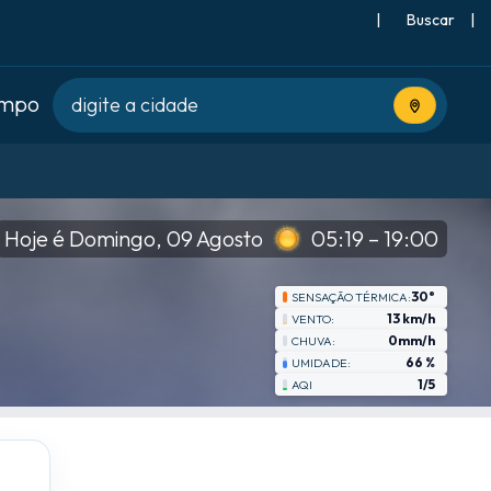
|
Buscar
|
empo
Usar locali
Hoje é Domingo, 09 Agosto
05:19 – 19:00
30°
SENSAÇÃO TÉRMICA:
13 km/h
VENTO:
0mm/h
CHUVA:
66 %
UMIDADE:
1/5
AQI