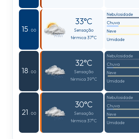
Nebulosidade
33°C
Chuva
15
Sensação
: 00
Neve
térmica 37°C
Umidade
Nebulosidade
32°C
Chuva
18
Sensação
: 00
Neve
térmica 39°C
Umidade
Nebulosidade
30°C
Chuva
21
Sensação
: 00
Neve
térmica 37°C
Umidade