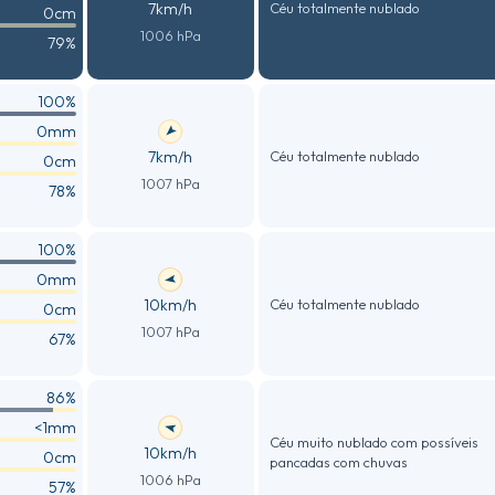
7km/h
Céu totalmente nublado
0cm
1006 hPa
79%
100%
0mm
7km/h
Céu totalmente nublado
0cm
1007 hPa
78%
100%
0mm
10km/h
Céu totalmente nublado
0cm
1007 hPa
67%
86%
<1mm
Céu muito nublado com possíveis
10km/h
0cm
pancadas com chuvas
1006 hPa
57%