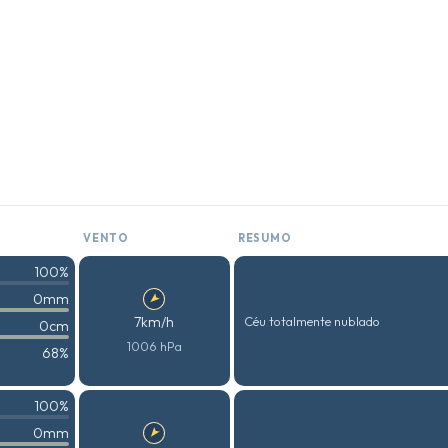
VENTO
RESUMO
100%
0mm
7km/h
Céu totalmente nublado
0cm
1006 hPa
68%
100%
0mm