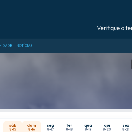
Verifique o t
NIDADE
NOTÍCIAS
sáb
dom
seg
ter
qua
qui
sex
8-15
8-16
8-17
8-18
8-19
8-20
8-21