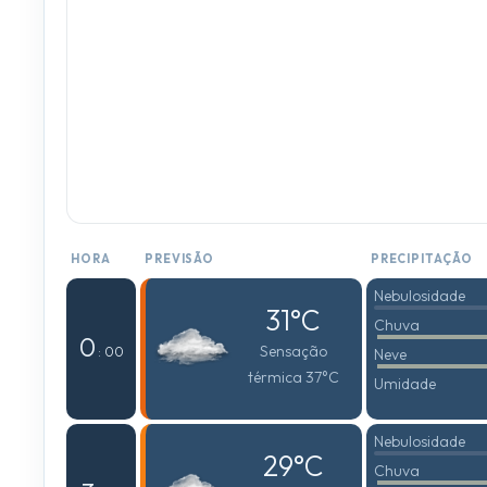
HORA
PREVISÃO
PRECIPITAÇÃO
Nebulosidade
31°C
Chuva
0
Sensação
: 00
Neve
térmica 37°C
Umidade
Nebulosidade
29°C
Chuva