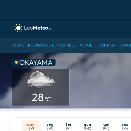
RADAR
PREVISÃO DE TEMPESTADES
WIDGET
CONTATO
COMU
OKAYAMA
28
°C
dom
seg
ter
qua
qui
sex
8-9
8-10
8-11
8-12
8-13
8-14