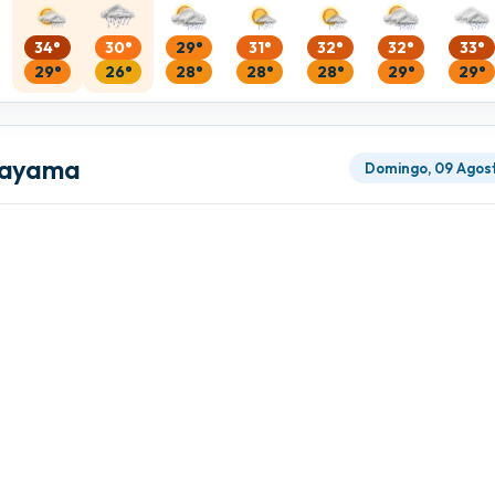
34°
30°
29°
31°
32°
32°
33°
29°
26°
28°
28°
28°
29°
29°
Okayama
Domingo, 09 Agos