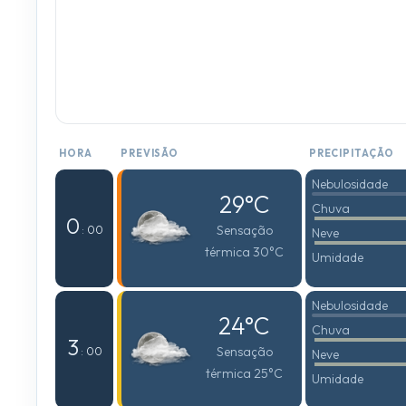
HORA
PREVISÃO
PRECIPITAÇÃO
Nebulosidade
29°C
Chuva
0
Sensação
: 00
Neve
térmica 30°C
Umidade
Nebulosidade
24°C
Chuva
3
Sensação
: 00
Neve
térmica 25°C
Umidade