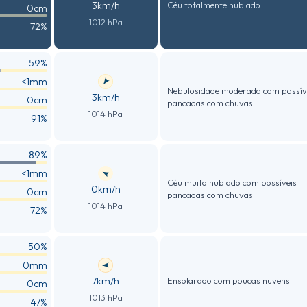
3km/h
Céu totalmente nublado
0cm
1012 hPa
72%
59%
<1mm
Nebulosidade moderada com possív
3km/h
0cm
pancadas com chuvas
1014 hPa
91%
89%
<1mm
Céu muito nublado com possíveis
0km/h
0cm
pancadas com chuvas
1014 hPa
72%
50%
0mm
7km/h
Ensolarado com poucas nuvens
0cm
1013 hPa
47%