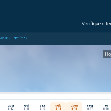
Verifique o t
NIDADE
NOTÍCIAS
Ho
qua
qui
sex
sáb
dom
seg
ter
8-12
8-13
8-14
8-15
8-16
8-17
8-18