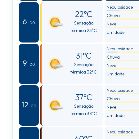
Nebulosidade
22°C
Chuva
6
Sensação
: 00
Neve
térmica 23°C
Umidade
Nebulosidade
31°C
Chuva
9
Sensação
: 00
Neve
térmica 32°C
Umidade
Nebulosidade
37°C
Chuva
12
Sensação
: 00
Neve
térmica 38°C
Umidade
Nebulosidade
40°C