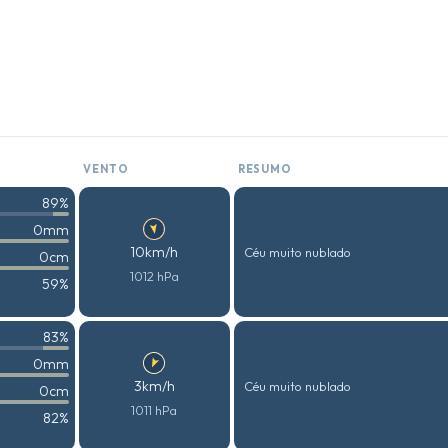
VENTO
RESUMO
89%
0mm
10km/h
Céu muito nublado
0cm
1012 hPa
59%
83%
0mm
3km/h
Céu muito nublado
0cm
1011 hPa
82%