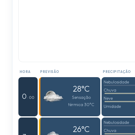
HORA
PREVISÃO
PRECIPITAÇÃO
Nebulosidade
28°C
Chuva
0
Sensação
: 00
Neve
térmica 30°C
Umidade
Nebulosidade
26°C
Chuva