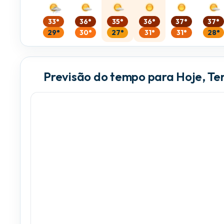
33°
36°
35°
36°
37°
37°
29°
30°
27°
31°
31°
28°
Previsão do tempo para Hoje, Te