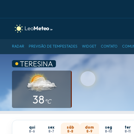
RADAR
PREVISÃO DE TEMPESTADES
WIDGET
CONTATO
COMU
TERESINA
38
°C
qui
sex
sáb
dom
seg
ter
8-6
8-7
8-8
8-9
8-10
8-11