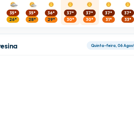
35°
35°
36°
37°
37°
37°
37°
26°
28°
29°
30°
30°
31°
33°
resina
Quinta-feira, 06 Agos