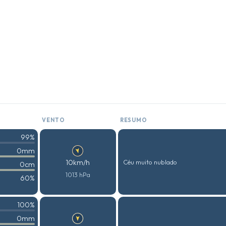
VENTO
RESUMO
99%
0mm
10km/h
Céu muito nublado
0cm
1013 hPa
60%
100%
0mm