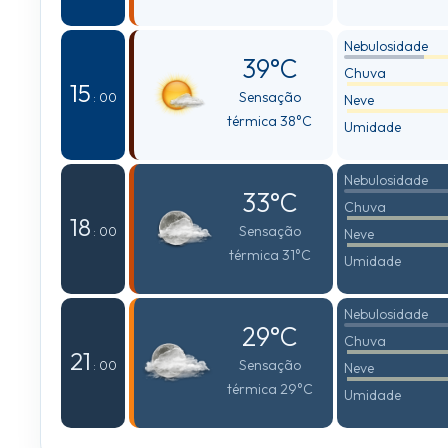
Nebulosidade
39°C
Chuva
15
Sensação
: 00
Neve
térmica 38°C
Umidade
Nebulosidade
33°C
Chuva
18
Sensação
: 00
Neve
térmica 31°C
Umidade
Nebulosidade
29°C
Chuva
21
Sensação
: 00
Neve
térmica 29°C
Umidade