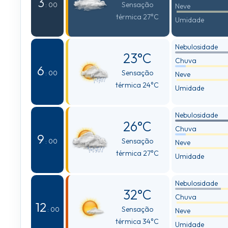
3
Sensação
: 00
Neve
térmica 27°C
Umidade
Nebulosidade
23°C
Chuva
6
Sensação
: 00
Neve
térmica 24°C
Umidade
Nebulosidade
26°C
Chuva
9
Sensação
: 00
Neve
térmica 27°C
Umidade
Nebulosidade
32°C
Chuva
12
Sensação
: 00
Neve
térmica 34°C
Umidade