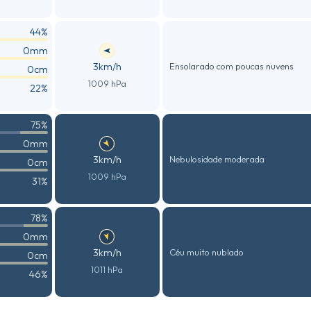
44%
0mm
3km/h
Ensolarado com poucas nuvens
0cm
1009 hPa
22%
75%
0mm
3km/h
Nebulosidade moderada
0cm
1009 hPa
31%
78%
0mm
3km/h
Céu muito nublado
0cm
1011 hPa
46%