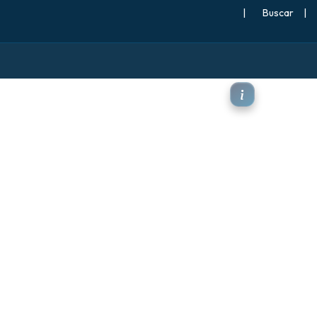
|
Buscar
|
atura a 850 hPa