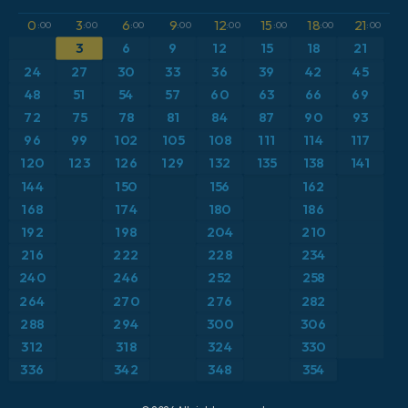
GFS
Atlântico Norte
Altura geopotencial a 500 hPa
0
3
6
9
12
15
18
21
:00
:00
:00
:00
:00
:00
:00
:00
ICON
3
6
9
12
15
18
21
Brasil
Anomalia de temperatura a 2 m
24
27
30
33
36
39
42
45
ICON Alemanha 2 km
Caribe
48
51
54
57
60
63
66
69
Anomalia de temperatura a 850 hPa
72
75
78
81
84
87
90
93
Escandinávia
CAPE
96
99
102
105
108
111
114
117
120
123
126
129
132
135
138
141
Espanha
Ponto de orvalho a 2 m
144
150
156
162
168
174
180
186
Estados Unidos
Pressão
192
198
204
210
216
222
228
234
Europa
Profundidade da neve
240
246
252
258
264
270
276
282
França
Rajadas de Vento Máximas
288
294
300
306
Grécia
Rajadas de vento
312
318
324
330
336
342
348
354
Islândia
Temperatura a 2 m