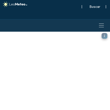
|
Buscar
|
ECMWF IFS 0,25° modelo - 