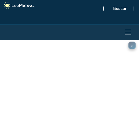
|
Buscar
|
ECMWF IFS 0,25° modelo - A