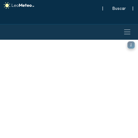
|
Buscar
|
ECMWF IFS 0,25° modelo - A