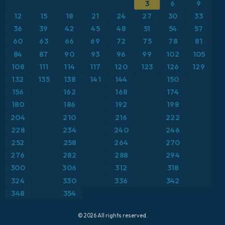
ICON
3
6
9
Brasil
Anomalia de temperatura a 2 m
12
15
18
21
24
27
30
33
ICON Alemanha 2 km
Caribe
36
39
42
45
48
51
54
57
Anomalia de temperatura a 850 hPa
60
63
66
69
72
75
78
81
Escandinávia
CAPE
84
87
90
93
96
99
102
105
108
111
114
117
120
123
126
129
Espanha
Ponto de orvalho a 2 m
132
135
138
141
144
150
156
162
168
174
Estados Unidos
Pressão
180
186
192
198
204
210
216
222
Europa
Profundidade da neve
228
234
240
246
252
258
264
270
França
Rajadas de Vento Máximas
276
282
288
294
Grécia
300
306
312
318
Rajadas de vento
324
330
336
342
Islândia
Temperatura a 2 m
348
354
Itália
Temperatura a 500 hPa
© 2026 All rights reserved.