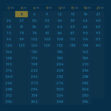
GFS
Atlântico Norte
Altura geopotencial a 500 hPa
0
3
6
9
12
15
18
21
:00
:00
:00
:00
:00
:00
:00
:00
ICON
3
6
9
12
15
18
21
Brasil
Anomalia de temperatura a 2 m
24
27
30
33
36
39
42
45
ICON Alemanha 2 km
Caribe
48
51
54
57
60
63
66
69
Anomalia de temperatura a 850 hPa
72
75
78
81
84
87
90
93
Escandinávia
CAPE
96
99
102
105
108
111
114
117
120
123
126
129
132
135
138
141
Espanha
Ponto de orvalho a 2 m
144
150
156
162
168
174
180
186
Estados Unidos
Pressão
192
198
204
210
216
222
228
234
Europa
Profundidade da neve
240
246
252
258
264
270
276
282
França
Rajadas de Vento Máximas
288
294
300
306
Grécia
Rajadas de vento
312
318
324
330
336
342
348
354
Islândia
Temperatura a 2 m