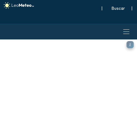
|
Buscar
|
ECMWF IFS 0,25° modelo - G